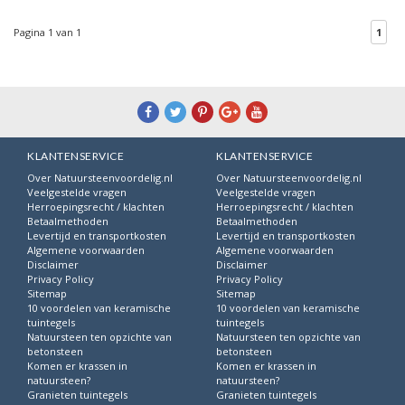
Pagina 1 van 1
1
KLANTENSERVICE
KLANTENSERVICE
Over Natuursteenvoordelig.nl
Over Natuursteenvoordelig.nl
Veelgestelde vragen
Veelgestelde vragen
Herroepingsrecht / klachten
Herroepingsrecht / klachten
Betaalmethoden
Betaalmethoden
Levertijd en transportkosten
Levertijd en transportkosten
Algemene voorwaarden
Algemene voorwaarden
Disclaimer
Disclaimer
Privacy Policy
Privacy Policy
Sitemap
Sitemap
10 voordelen van keramische
10 voordelen van keramische
tuintegels
tuintegels
Natuursteen ten opzichte van
Natuursteen ten opzichte van
betonsteen
betonsteen
Komen er krassen in
Komen er krassen in
natuursteen?
natuursteen?
Granieten tuintegels
Granieten tuintegels