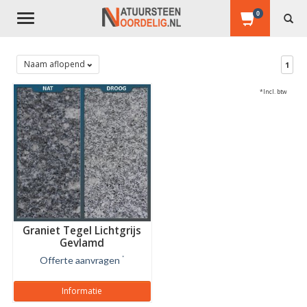
0
Toggle
navigation
Naam aflopend
1
*Incl. btw
Graniet Tegel Lichtgrijs
Gevlamd
Offerte aanvragen
*
Informatie