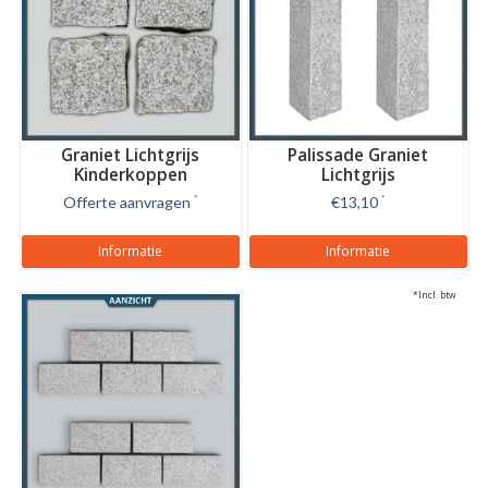
Graniet Lichtgrijs
Palissade Graniet
Kinderkoppen
Lichtgrijs
Gevlamd/gebroken
Gebouchardeerd/gevlamd
Offerte aanvragen
*
€13,10
*
Informatie
Informatie
*Incl. btw