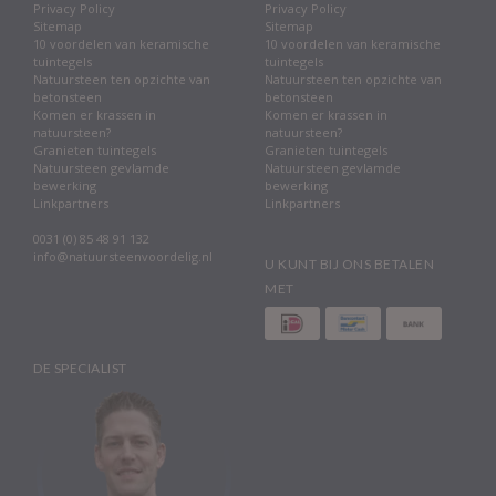
Privacy Policy
Privacy Policy
Sitemap
Sitemap
10 voordelen van keramische
10 voordelen van keramische
tuintegels
tuintegels
Natuursteen ten opzichte van
Natuursteen ten opzichte van
betonsteen
betonsteen
Komen er krassen in
Komen er krassen in
natuursteen?
natuursteen?
Granieten tuintegels
Granieten tuintegels
Natuursteen gevlamde
Natuursteen gevlamde
bewerking
bewerking
Linkpartners
Linkpartners
0031 (0) 85 48 91 132
info@natuursteenvoordelig.nl
U KUNT BIJ ONS BETALEN
MET
DE SPECIALIST