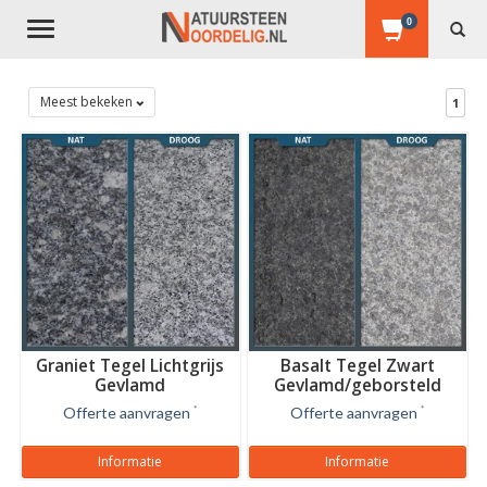
0
Toggle
navigation
Meest bekeken
1
Graniet Tegel Lichtgrijs
Basalt Tegel Zwart
Gevlamd
Gevlamd/geborsteld
Offerte aanvragen
*
Offerte aanvragen
*
Informatie
Informatie