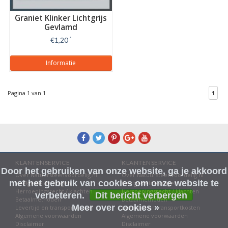
Graniet Klinker Lichtgrijs
Gevlamd
€1,20
*
Informatie
Pagina 1 van 1
1
KLANTENSERVICE
KLANTENSERVICE
Door het gebruiken van onze website, ga je akkoord
Over Natuursteenvoordelig.nl
Over Natuursteenvoordelig.nl
met het gebruik van cookies om onze website te
Veelgestelde vragen
Veelgestelde vragen
Herroepingsrecht / klachten
Herroepingsrecht / klachten
verbeteren.
Dit bericht verbergen
Betaalmethoden
Betaalmethoden
Meer over cookies »
Levertijd en transportkosten
Levertijd en transportkosten
Algemene voorwaarden
Algemene voorwaarden
Disclaimer
Disclaimer