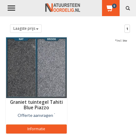
0
Toggle
navigation
Laagste prijs
1
*Incl. btw
Graniet tuintegel Tahiti
Blue Piazzo
Offerte aanvragen
*
Informatie