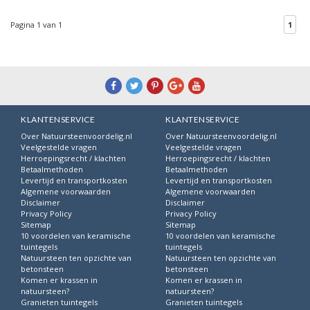
Pagina 1 van 1
1
KLANTENSERVICE
KLANTENSERVICE
Over Natuursteenvoordelig.nl
Over Natuursteenvoordelig.nl
Veelgestelde vragen
Veelgestelde vragen
Herroepingsrecht / klachten
Herroepingsrecht / klachten
Betaalmethoden
Betaalmethoden
Levertijd en transportkosten
Levertijd en transportkosten
Algemene voorwaarden
Algemene voorwaarden
Disclaimer
Disclaimer
Privacy Policy
Privacy Policy
Sitemap
Sitemap
10 voordelen van keramische
10 voordelen van keramische
tuintegels
tuintegels
Natuursteen ten opzichte van
Natuursteen ten opzichte van
betonsteen
betonsteen
Komen er krassen in
Komen er krassen in
natuursteen?
natuursteen?
Granieten tuintegels
Granieten tuintegels