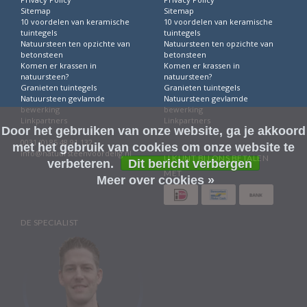
Sitemap
Sitemap
10 voordelen van keramische
10 voordelen van keramische
tuintegels
tuintegels
Natuursteen ten opzichte van
Natuursteen ten opzichte van
betonsteen
betonsteen
Komen er krassen in
Komen er krassen in
natuursteen?
natuursteen?
Granieten tuintegels
Granieten tuintegels
Natuursteen gevlamde
Natuursteen gevlamde
bewerking
bewerking
Linkpartners
Linkpartners
Door het gebruiken van onze website, ga je akkoord
0031 (0) 85 48 91 132
met het gebruik van cookies om onze website te
info@natuursteenvoordelig.nl
U KUNT BIJ ONS BETALEN
verbeteren.
Dit bericht verbergen
MET
Meer over cookies »
DE SPECIALIST