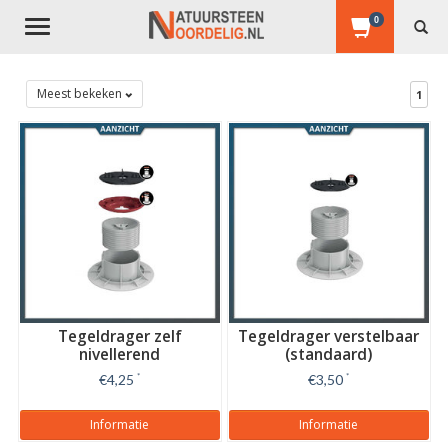
0
Toggle
navigation
Meest bekeken
1
Tegeldrager zelf
Tegeldrager verstelbaar
nivellerend
(standaard)
€4,25
*
€3,50
*
Informatie
Informatie