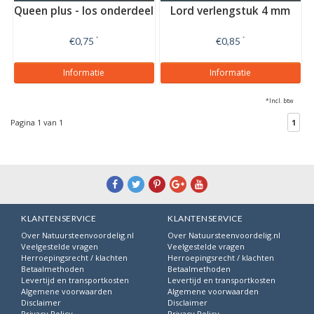
Queen plus - los onderdeel
Lord verlengstuk 4 mm
€0,75
*
€0,85
*
Informatie
Informatie
*Incl. btw
Pagina 1 van 1
1
KLANTENSERVICE
KLANTENSERVICE
Over Natuursteenvoordelig.nl
Over Natuursteenvoordelig.nl
Veelgestelde vragen
Veelgestelde vragen
Herroepingsrecht / klachten
Herroepingsrecht / klachten
Betaalmethoden
Betaalmethoden
Levertijd en transportkosten
Levertijd en transportkosten
Algemene voorwaarden
Algemene voorwaarden
Disclaimer
Disclaimer
Privacy Policy
Privacy Policy