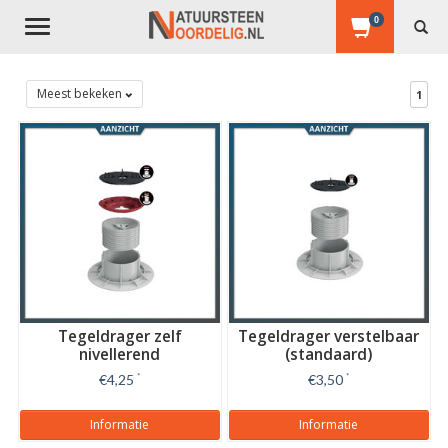
0
Toggle
navigation
Meest bekeken
1
Tegeldrager zelf
Tegeldrager verstelbaar
nivellerend
(standaard)
€4,25
*
€3,50
*
Informatie
Informatie