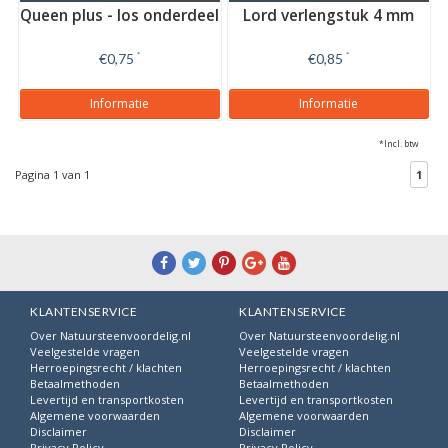
Queen plus - los onderdeel
Lord verlengstuk 4 mm
€0,75
*
€0,85
*
Informatie
Informatie
*Incl. btw
Pagina 1 van 1
1
KLANTENSERVICE
KLANTENSERVICE
Over Natuursteenvoordelig.nl
Over Natuursteenvoordelig.nl
Veelgestelde vragen
Veelgestelde vragen
Herroepingsrecht / klachten
Herroepingsrecht / klachten
Betaalmethoden
Betaalmethoden
Levertijd en transportkosten
Levertijd en transportkosten
Algemene voorwaarden
Algemene voorwaarden
Disclaimer
Disclaimer
Privacy Policy
Privacy Policy