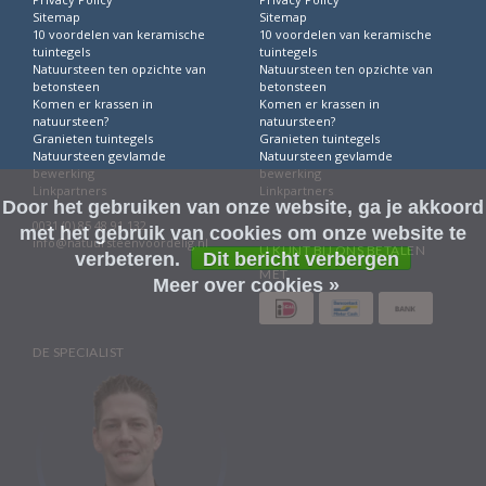
Sitemap
Sitemap
10 voordelen van keramische
10 voordelen van keramische
tuintegels
tuintegels
Natuursteen ten opzichte van
Natuursteen ten opzichte van
betonsteen
betonsteen
Komen er krassen in
Komen er krassen in
natuursteen?
natuursteen?
Granieten tuintegels
Granieten tuintegels
Natuursteen gevlamde
Natuursteen gevlamde
bewerking
bewerking
Linkpartners
Linkpartners
Door het gebruiken van onze website, ga je akkoord
0031 (0) 85 48 91 132
met het gebruik van cookies om onze website te
info@natuursteenvoordelig.nl
U KUNT BIJ ONS BETALEN
verbeteren.
Dit bericht verbergen
MET
Meer over cookies »
DE SPECIALIST