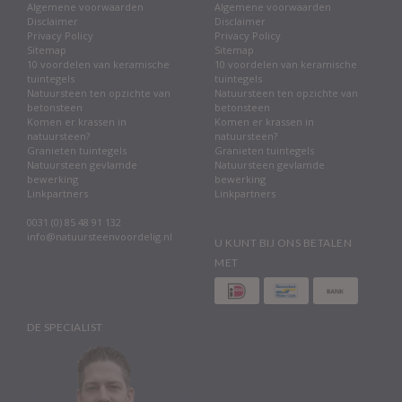
Algemene voorwaarden
Algemene voorwaarden
Disclaimer
Disclaimer
Privacy Policy
Privacy Policy
Sitemap
Sitemap
10 voordelen van keramische
10 voordelen van keramische
tuintegels
tuintegels
Natuursteen ten opzichte van
Natuursteen ten opzichte van
betonsteen
betonsteen
Komen er krassen in
Komen er krassen in
natuursteen?
natuursteen?
Granieten tuintegels
Granieten tuintegels
Natuursteen gevlamde
Natuursteen gevlamde
bewerking
bewerking
Linkpartners
Linkpartners
0031 (0) 85 48 91 132
info@natuursteenvoordelig.nl
U KUNT BIJ ONS BETALEN
MET
DE SPECIALIST