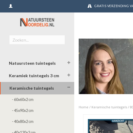
GRATIS VERZENDING VA
Natuursteen tuintegels
Keramiek tuintegels 3 cm
Keramische tuintegels
- 60x60x2 cm
Home
/
Keramische tuintegels
/
8
- 45x90x2 cm
- 40x80x2 cm
- 40x120x2 cm