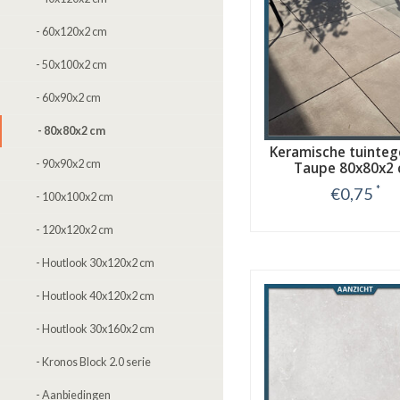
- 60x120x2 cm
- 50x100x2 cm
- 60x90x2 cm
- 80x80x2 cm
Keramische tuinteg
- 90x90x2 cm
Taupe 80x80x2
*
€0,75
- 100x100x2 cm
Bekijk
- 120x120x2 cm
- Houtlook 30x120x2 cm
- Houtlook 40x120x2 cm
- Houtlook 30x160x2 cm
- Kronos Block 2.0 serie
- Aanbiedingen