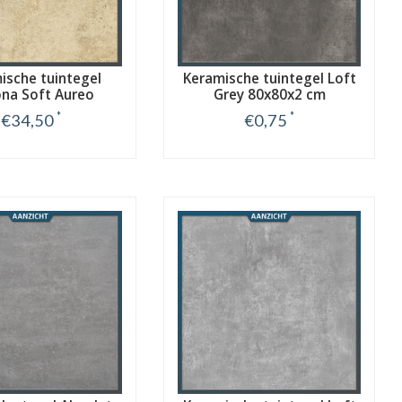
ische tuintegel
Keramische tuintegel Loft
na Soft Aureo
Grey 80x80x2 cm
0x80x2 cm
*
*
€34,50
€0,75
Bekijk
Bekijk