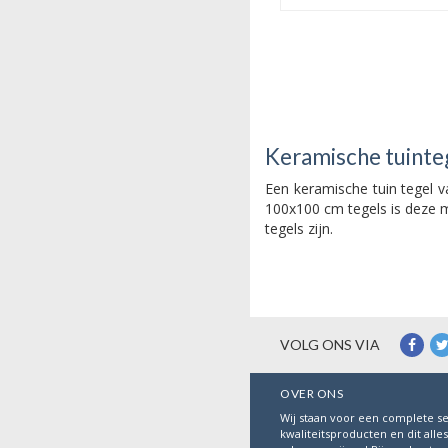
Bekijk
Keramische tuinte
Een keramische tuin tegel 
100x100 cm tegels is deze m
tegels zijn.
VOLG ONS VIA
OVER ONS
Wij staan voor een complete se
kwaliteitsproducten en dit alle