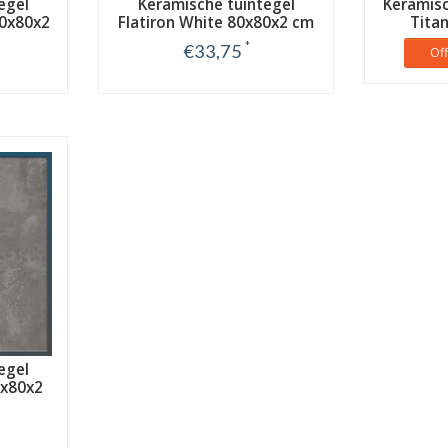
egel
Keramische tuintegel
Keramisc
80x80x2
Flatiron White 80x80x2 cm
Tita
*
€33,75
Of
Bekijk
egel
0x80x2