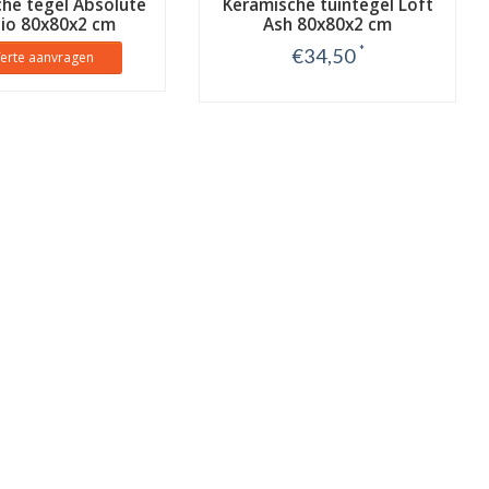
he tegel Absolute
Keramische tuintegel Loft
nio 80x80x2 cm
Ash 80x80x2 cm
*
€34,50
ferte aanvragen
Bekijk