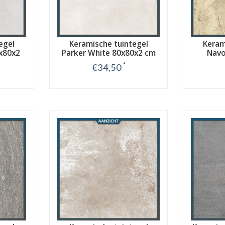
egel
Keramische tuintegel
Keram
0x80x2
Parker White 80x80x2 cm
Navo
8
*
€34,50
Bekijk