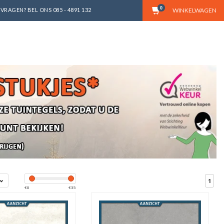
0
VRAGEN? BEL ONS 085 - 4891 132
WINKELWAGEN
1
€
0
€
35