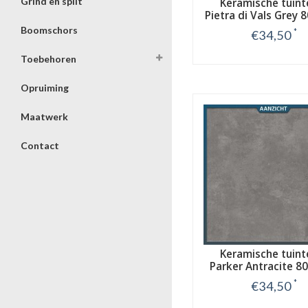
Grind en split
Keramische tuint
Pietra di Vals Grey 
cm
Boomschors
*
€34,50
Toebehoren
Bekijk
Opruiming
Maatwerk
Contact
Keramische tuint
Parker Antracite 8
cm
*
€34,50