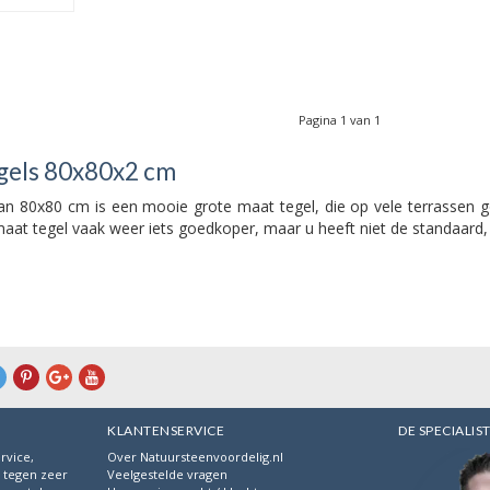
Pagina 1 van 1
gels 80x80x2 cm
van 80x80 cm is een mooie grote maat tegel, die op vele terrassen 
aat tegel vaak weer iets goedkoper, maar u heeft niet de standaard
KLANTENSERVICE
DE SPECIALIS
rvice,
Over Natuursteenvoordelig.nl
s tegen zeer
Veelgestelde vragen