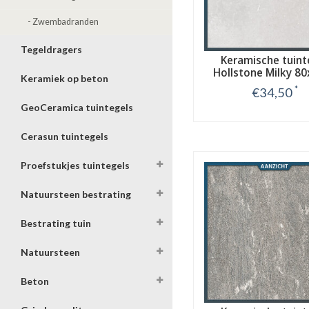
- Zwembadranden
Tegeldragers
Keramische tuint
Hollstone Milky 8
Keramiek op beton
cm
*
€34,50
GeoCeramica tuintegels
Bekijk
Cerasun tuintegels
Proefstukjes tuintegels
Natuursteen bestrating
Bestrating tuin
Natuursteen
Beton