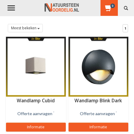
0
Toggle
navigation
Meest bekeken
1
Wandlamp Cubid
Wandlamp Blink Dark
Offerte aanvragen
*
Offerte aanvragen
*
Informatie
Informatie