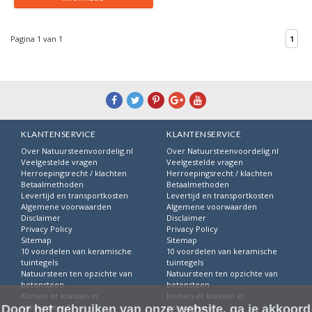
Pagina 1 van 1
1
KLANTENSERVICE
KLANTENSERVICE
Over Natuursteenvoordelig.nl
Over Natuursteenvoordelig.nl
Veelgestelde vragen
Veelgestelde vragen
Herroepingsrecht / klachten
Herroepingsrecht / klachten
Betaalmethoden
Betaalmethoden
Levertijd en transportkosten
Levertijd en transportkosten
Algemene voorwaarden
Algemene voorwaarden
Disclaimer
Disclaimer
Privacy Policy
Privacy Policy
Sitemap
Sitemap
10 voordelen van keramische
10 voordelen van keramische
tuintegels
tuintegels
Natuursteen ten opzichte van
Natuursteen ten opzichte van
betonsteen
betonsteen
Komen er krassen in
Komen er krassen in
natuursteen?
natuursteen?
Door het gebruiken van onze website, ga je akkoord