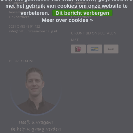
Granieten tuintegels
Granieten tuintegels
met het gebruik van cookies om onze website te
Natuursteen gevlamde
Natuursteen gevlamde
bewerking
bewerking
verbeteren.
Dit bericht verbergen
Linkpartners
Linkpartners
Meer over cookies »
0031 (0) 85 48 91 132
info@natuursteenvoordelig.nl
U KUNT BIJ ONS BETALEN
MET
DE SPECIALIST