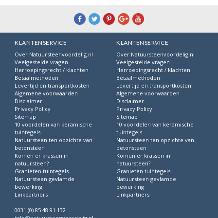
KLANTENSERVICE
KLANTENSERVICE
Over Natuursteenvoordelig.nl
Over Natuursteenvoordelig.nl
Veelgestelde vragen
Veelgestelde vragen
Herroepingsrecht / klachten
Herroepingsrecht / klachten
Betaalmethoden
Betaalmethoden
Levertijd en transportkosten
Levertijd en transportkosten
Algemene voorwaarden
Algemene voorwaarden
Disclaimer
Disclaimer
Privacy Policy
Privacy Policy
Sitemap
Sitemap
10 voordelen van keramische
10 voordelen van keramische
tuintegels
tuintegels
Natuursteen ten opzichte van
Natuursteen ten opzichte van
betonsteen
betonsteen
Komen er krassen in
Komen er krassen in
natuursteen?
natuursteen?
Granieten tuintegels
Granieten tuintegels
Natuursteen gevlamde
Natuursteen gevlamde
bewerking
bewerking
Linkpartners
Linkpartners
0031 (0) 85 48 91 132
info@natuursteenvoordelig.nl