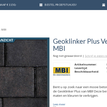
NAF € 1150,-
BESTEL PROEFSTUKJES!
- MBI
Geoklinker Plus Ve
MBI
Nog niet gewaardeerd
|
Schrijf je eigen 
Artikelnummer:
Levertijd:
Beschikbaarheid:
Bent u op zoek naar een mooie beton
de Geoklinker Plus van MBI! Deze best
maten en kleuren te verkrijgen.
Lees meer