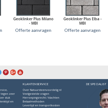
Geoklinker Plus Milano
Geoklinker Plus Elba -
- MBI
MBI
en
Offerte aanvragen
Offerte aanvragen
Bekijk
Bekijk
KLANTENSERVICE
DE SPECIALIST
rvice,
Over Natuursteenvoordelig.nl
s tegen zeer
Veelgestelde vragen
per stuk
Herroepingsrecht / klachten
denktijd en
Betaalmethoden
.
Levertijd en transportkosten