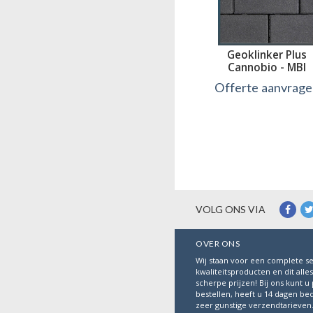
Geoklinker Plus
Cannobio - MBI
Offerte aanvrag
Bekijk
VOLG ONS VIA
OVER ONS
Wij staan voor een complete se
kwaliteitsproducten en dit alle
scherpe prijzen! Bij ons kunt u 
bestellen, heeft u 14 dagen be
zeer gunstige verzendtarieven