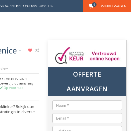
0
VRAGEN? BEL ONS 085 - 4891 132
WINKELWAGEN
nice -
review
OFFERTE
KKCM838BS.G025F
Levertijd op aanvraag
AANVRAGEN
Op voorraad
klinker? Bekijk dan
rating is in diverse