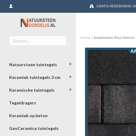
GRATIS VERZENDING VA
Home
/
Geoklinker Plus Venice 
Natuursteen tuintegels
Keramiek tuintegels 3 cm
Keramische tuintegels
Tegeldragers
Keramiek op beton
GeoCeramica tuintegels