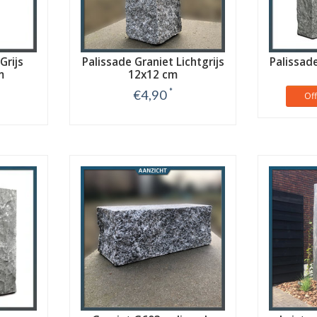
Grijs
Palissade Graniet Lichtgrijs
Palissad
m
12x12 cm
*
€4,90
Of
Bekijk