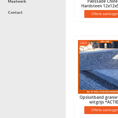
Palissade Chin
Maatwerk
Hardsteen 12x12x
Contact
Offerte aanvrage
SALE
Opsluitband granie
witgrijs *ACTI
Offerte aanvrage