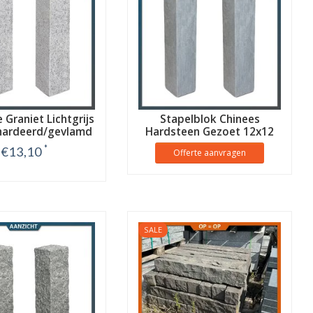
 Graniet Lichtgrijs
Stapelblok Chinees
ardeerd/gevlamd
Hardsteen Gezoet 12x12
*
€13,10
Offerte aanvragen
Bekijk
SALE