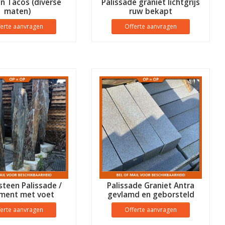
n Tacos (diverse
Palissade graniet lichtgrijs
maten)
ruw bekapt
ferte aanvragen
Offerte aanvragen
teen Palissade /
Palissade Graniet Antra
ment met voet
gevlamd en geborsteld
12x12 cm
ferte aanvragen
Offerte aanvragen