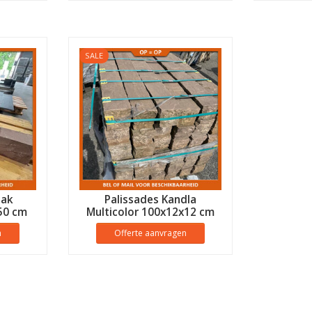
SALE
dak
Palissades Kandla
50 cm
Multicolor 100x12x12 cm
n
Offerte aanvragen