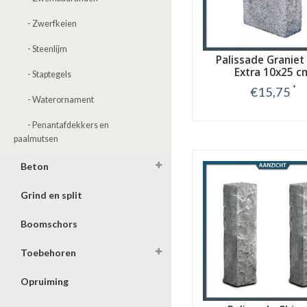
- Zwerfkeien
- Steenlijm
Palissade Graniet 
Extra 10x25 c
- Staptegels
*
€15,75
- Waterornament
Bekijk
- Penantafdekkers en
paalmutsen
Beton
Grind en split
Boomschors
Toebehoren
Opruiming