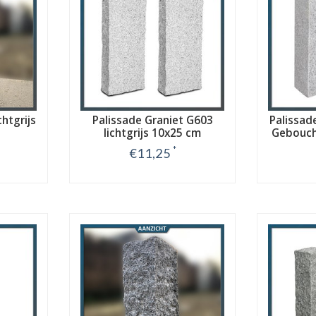
chtgrijs
Palissade Graniet G603
Palissade
lichtgrijs 10x25 cm
Gebouch
*
€11,25
Bekijk