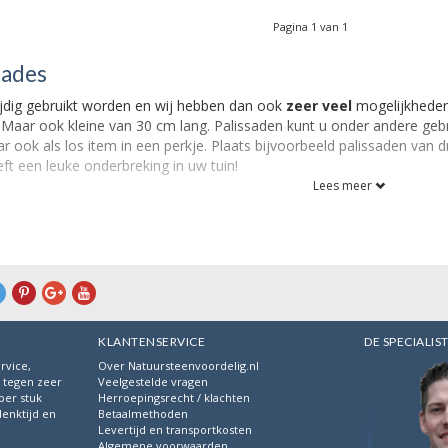
Pagina 1 van 1
sades
ijdig gebruikt worden en wij hebben dan ook
zeer veel
mogelijkheden
 Maar ook kleine van 30 cm lang. Palissaden kunt u onder andere ge
ok als los item in een perkje. Plaats bijvoorbeeld palissaden van drie
ft een leuke onderbreking in uw tuin!
Lees meer
KLANTENSERVICE
DE SPECIALIS
rvice,
Over Natuursteenvoordelig.nl
s tegen zeer
Veelgestelde vragen
per stuk
Herroepingsrecht / klachten
denktijd en
Betaalmethoden
.
Levertijd en transportkosten
Algemene voorwaarden