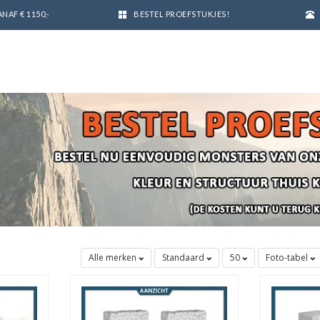
NAF € 1150,-
BESTEL PROEFSTUKJES!
Alle merken
Standaard
50
Foto-tabel