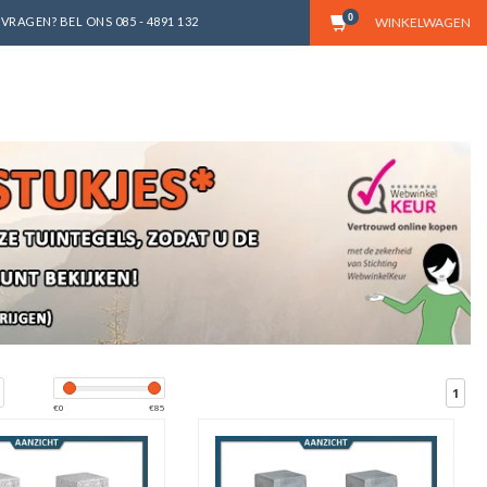
0
VRAGEN? BEL ONS 085 - 4891 132
WINKELWAGEN
1
€
0
€
85