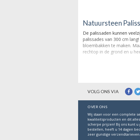
Natuursteen Palis
De palissaden kunnen veelz
palissades van 300 cm lang!
bloembakken te maken. Maar o
rechtop in de grond en u hee
VOLG ONS VIA
OVER ONS
Wij staan voor een complete se
kwaliteitsproducten en dit alle
scherpe prijzen! Bij ons kunt u 
bestellen, heeft u 14 dagen be
zeer gunstige verzendtarieven