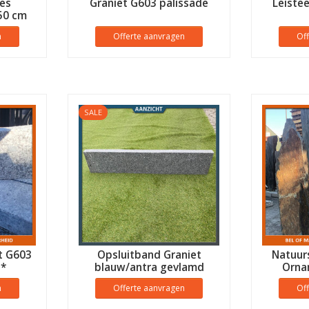
ees
Graniet G603 palissade
Leistee
50 cm
n
Offerte aanvragen
Of
SALE
t G603
Opsluitband Graniet
Natuurs
E*
blauw/antra gevlamd
Orna
n
Offerte aanvragen
Of