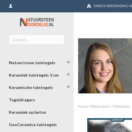
GRATIS VERZENDING VA
Natuursteen tuintegels
Keramiek tuintegels 3 cm
Keramische tuintegels
Tegeldragers
Home
/
Natuursteen
/
Palissades
Keramiek op beton
GeoCeramica tuintegels