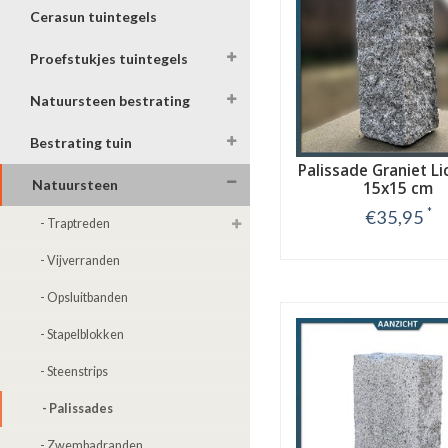
Cerasun tuintegels
Proefstukjes tuintegels
Natuursteen bestrating
Bestrating tuin
Palissade Graniet Li
Natuursteen
15x15 cm
*
€35,95
- Traptreden
Bekijk
- Vijverranden
- Opsluitbanden
- Stapelblokken
- Steenstrips
- Palissades
- Zwembadranden