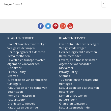
Pagina 1 van 1
1
KLANTENSERVICE
KLANTENSERVICE
Over Natuursteenvoordelig.nl
Over Natuursteenvoordelig.nl
Veelgestelde vragen
Veelgestelde vragen
Herroepingsrecht / klachten
Herroepingsrecht / klachten
Betaalmethoden
Betaalmethoden
Levertijd en transportkosten
Levertijd en transportkosten
Algemene voorwaarden
Algemene voorwaarden
Disclaimer
Disclaimer
Privacy Policy
Privacy Policy
Sitemap
Sitemap
10 voordelen van keramische
10 voordelen van keramische
tuintegels
tuintegels
Natuursteen ten opzichte van
Natuursteen ten opzichte van
betonsteen
betonsteen
Komen er krassen in
Komen er krassen in
natuursteen?
natuursteen?
Granieten tuintegels
Granieten tuintegels
Natuursteen gevlamde
Natuursteen gevlamde