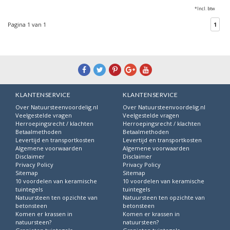
*Incl. btw
Pagina 1 van 1
1
KLANTENSERVICE
KLANTENSERVICE
Over Natuursteenvoordelig.nl
Over Natuursteenvoordelig.nl
Veelgestelde vragen
Veelgestelde vragen
Herroepingsrecht / klachten
Herroepingsrecht / klachten
Betaalmethoden
Betaalmethoden
Levertijd en transportkosten
Levertijd en transportkosten
Algemene voorwaarden
Algemene voorwaarden
Disclaimer
Disclaimer
Privacy Policy
Privacy Policy
Sitemap
Sitemap
10 voordelen van keramische
10 voordelen van keramische
tuintegels
tuintegels
Natuursteen ten opzichte van
Natuursteen ten opzichte van
betonsteen
betonsteen
Komen er krassen in
Komen er krassen in
natuursteen?
natuursteen?