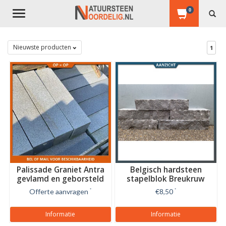
0
Toggle
navigation
Nieuwste producten
1
Palissade Graniet Antra
Belgisch hardsteen
gevlamd en geborsteld
stapelblok Breukruw
12x12 cm
Offerte aanvragen
*
€8,50
*
Informatie
Informatie