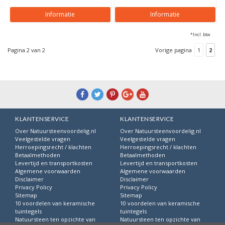
Informatie
Informatie
*Incl. btw
Pagina 2 van 2
Vorige pagina
1
2
KLANTENSERVICE
KLANTENSERVICE
Over Natuursteenvoordelig.nl
Over Natuursteenvoordelig.nl
Veelgestelde vragen
Veelgestelde vragen
Herroepingsrecht / klachten
Herroepingsrecht / klachten
Betaalmethoden
Betaalmethoden
Levertijd en transportkosten
Levertijd en transportkosten
Algemene voorwaarden
Algemene voorwaarden
Disclaimer
Disclaimer
Privacy Policy
Privacy Policy
Sitemap
Sitemap
10 voordelen van keramische
10 voordelen van keramische
tuintegels
tuintegels
Natuursteen ten opzichte van
Natuursteen ten opzichte van