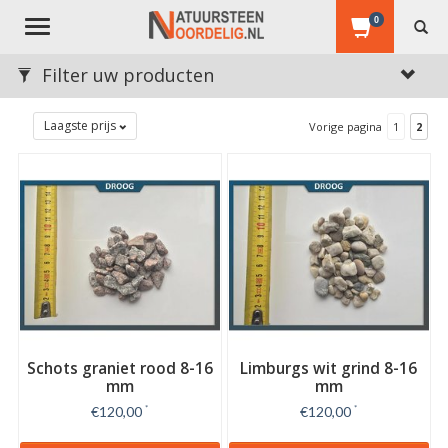
0
Toggle
navigation
Filter uw producten
Laagste prijs
Vorige pagina
1
2
Schots graniet rood 8-16
Limburgs wit grind 8-16
mm
mm
€120,00
*
€120,00
*