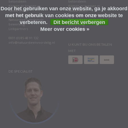
betonsteen
betonsteen
Komen er krassen in
Komen er krassen in
Door het gebruiken van onze website, ga je akkoord
natuursteen?
natuursteen?
met het gebruik van cookies om onze website te
Granieten tuintegels
Granieten tuintegels
Natuursteen gevlamde
Natuursteen gevlamde
verbeteren.
Dit bericht verbergen
bewerking
bewerking
Meer over cookies »
Linkpartners
Linkpartners
0031 (0) 85 48 91 132
info@natuursteenvoordelig.nl
U KUNT BIJ ONS BETALEN
MET
DE SPECIALIST