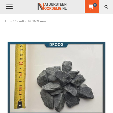
0
Toggle
navigation
Home
/
Basalt split 16-22 mm