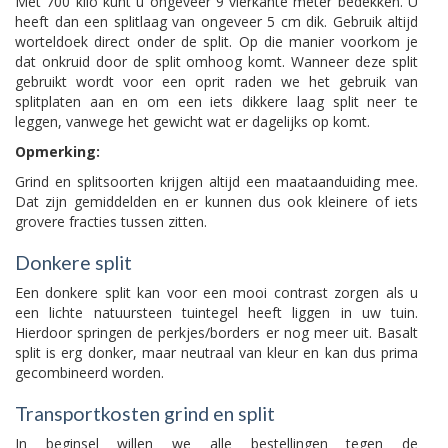
Met 700 kilo kunt u ongeveer 9 vierkante meter bedekken. U
heeft dan een splitlaag van ongeveer 5 cm dik. Gebruik altijd
worteldoek direct onder de split. Op die manier voorkom je
dat onkruid door de split omhoog komt. Wanneer deze split
gebruikt wordt voor een oprit raden we het gebruik van
splitplaten aan en om een iets dikkere laag split neer te
leggen, vanwege het gewicht wat er dagelijks op komt.
Opmerking:
Grind en splitsoorten krijgen altijd een maataanduiding mee.
Dat zijn gemiddelden en er kunnen dus ook kleinere of iets
grovere fracties tussen zitten.
Donkere split
Een donkere split kan voor een mooi contrast zorgen als u
een lichte natuursteen tuintegel heeft liggen in uw tuin.
Hierdoor springen de perkjes/borders er nog meer uit. Basalt
split is erg donker, maar neutraal van kleur en kan dus prima
gecombineerd worden.
Transportkosten grind en split
In beginsel willen we alle bestellingen tegen de