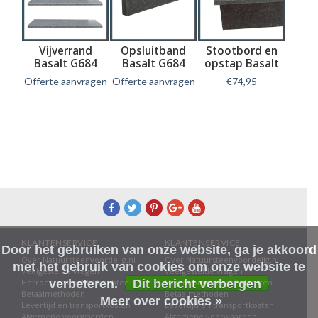
lt
Vijverrand
Opsluitband
Stootbord en
Tr
amd
Basalt G684
Basalt G684
opstap Basalt
cm
met facet
Gevlamd/gebor
G684
Gebr
agen
Offerte aanvragen
Offerte aanvragen
€74,95
Offert
steld
Informatie
Informatie
Informatie
In
KLANTENSERVICE
KLANTENSERVICE
Door het gebruiken van onze website, ga je akkoord
Over Natuursteenvoordelig.nl
Over Natuursteenvoordelig.nl
met het gebruik van cookies om onze website te
Veelgestelde vragen
Veelgestelde vragen
Herroepingsrecht / klachten
Herroepingsrecht / klachten
verbeteren.
Dit bericht verbergen
Betaalmethoden
Betaalmethoden
Meer over cookies »
Levertijd en transportkosten
Levertijd en transportkosten
Algemene voorwaarden
Algemene voorwaarden