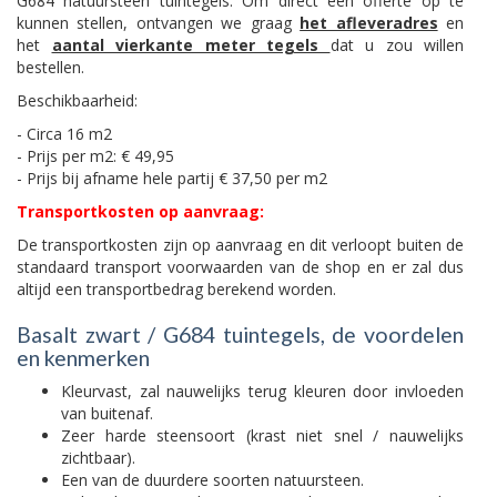
G684 natuursteen tuintegels. Om direct een offerte op te
kunnen stellen, ontvangen we graag
het afleveradres
en
het
aantal vierkante meter tegels
dat u zou willen
bestellen.
Beschikbaarheid:
- Circa 16 m2
- Prijs per m2: € 49,95
- Prijs bij afname hele partij € 37,50 per m2
Transportkosten op aanvraag:
De transportkosten zijn op aanvraag en dit verloopt buiten de
standaard transport voorwaarden van de shop en er zal dus
altijd een transportbedrag berekend worden.
Basalt zwart / G684 tuintegels, de voordelen
en kenmerken
Kleurvast, zal nauwelijks terug kleuren door invloeden
van buitenaf.
Zeer harde steensoort (krast niet snel / nauwelijks
zichtbaar).
Een van de duurdere soorten natuursteen.