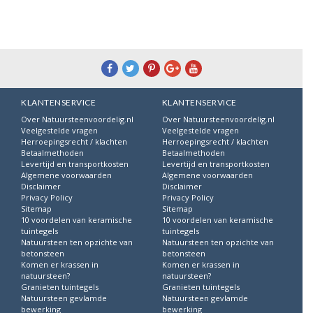
KLANTENSERVICE
KLANTENSERVICE
Over Natuursteenvoordelig.nl
Over Natuursteenvoordelig.nl
Veelgestelde vragen
Veelgestelde vragen
Herroepingsrecht / klachten
Herroepingsrecht / klachten
Betaalmethoden
Betaalmethoden
Levertijd en transportkosten
Levertijd en transportkosten
Algemene voorwaarden
Algemene voorwaarden
Disclaimer
Disclaimer
Privacy Policy
Privacy Policy
Sitemap
Sitemap
10 voordelen van keramische
10 voordelen van keramische
tuintegels
tuintegels
Natuursteen ten opzichte van
Natuursteen ten opzichte van
betonsteen
betonsteen
Komen er krassen in
Komen er krassen in
natuursteen?
natuursteen?
Granieten tuintegels
Granieten tuintegels
Natuursteen gevlamde
Natuursteen gevlamde
bewerking
bewerking