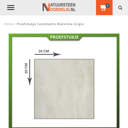
0
Toggle
navigation
Home
/
Proefstukje Castelvetro Materika Grigio