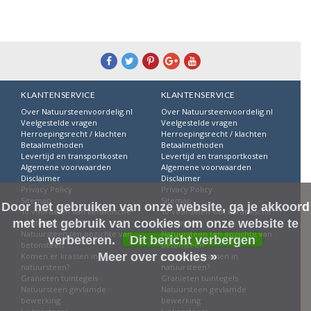
KLANTENSERVICE
KLANTENSERVICE
Over Natuursteenvoordelig.nl
Over Natuursteenvoordelig.nl
Veelgestelde vragen
Veelgestelde vragen
Herroepingsrecht / klachten
Herroepingsrecht / klachten
Betaalmethoden
Betaalmethoden
Levertijd en transportkosten
Levertijd en transportkosten
Algemene voorwaarden
Algemene voorwaarden
Disclaimer
Disclaimer
Privacy Policy
Privacy Policy
Sitemap
Sitemap
Door het gebruiken van onze website, ga je akkoord
10 voordelen van keramische
10 voordelen van keramische
met het gebruik van cookies om onze website te
tuintegels
tuintegels
Natuursteen ten opzichte van
Natuursteen ten opzichte van
verbeteren.
Dit bericht verbergen
betonsteen
betonsteen
Meer over cookies »
Komen er krassen in
Komen er krassen in
natuursteen?
natuursteen?
Granieten tuintegels
Granieten tuintegels
Natuursteen gevlamde
Natuursteen gevlamde
bewerking
bewerking