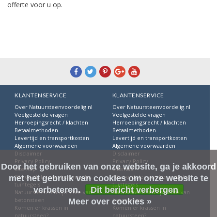
offerte voor u op.
KLANTENSERVICE
KLANTENSERVICE
Over Natuursteenvoordelig.nl
Over Natuursteenvoordelig.nl
Veelgestelde vragen
Veelgestelde vragen
Herroepingsrecht / klachten
Herroepingsrecht / klachten
Betaalmethoden
Betaalmethoden
Levertijd en transportkosten
Levertijd en transportkosten
Algemene voorwaarden
Algemene voorwaarden
Disclaimer
Disclaimer
Privacy Policy
Privacy Policy
Door het gebruiken van onze website, ga je akkoord
Sitemap
Sitemap
10 voordelen van keramische
10 voordelen van keramische
met het gebruik van cookies om onze website te
tuintegels
tuintegels
verbeteren.
Dit bericht verbergen
Natuursteen ten opzichte van
Natuursteen ten opzichte van
betonsteen
betonsteen
Meer over cookies »
Komen er krassen in
Komen er krassen in
natuursteen?
natuursteen?