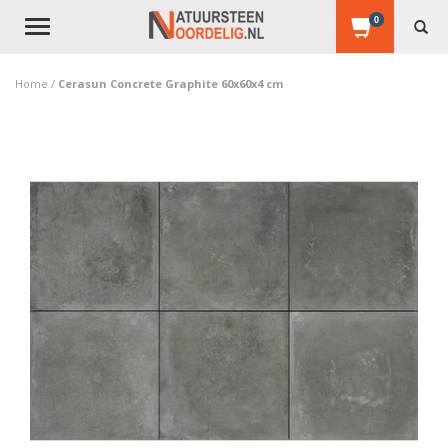
0
Toggle
navigation
Home
/
Cerasun Concrete Graphite 60x60x4 cm