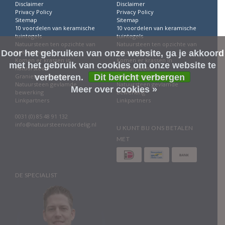
Disclaimer
Disclaimer
Privacy Policy
Privacy Policy
Sitemap
Sitemap
10 voordelen van keramische
10 voordelen van keramische
tuintegels
tuintegels
Natuursteen ten opzichte van
Natuursteen ten opzichte van
Door het gebruiken van onze website, ga je akkoord
betonsteen
betonsteen
Komen er krassen in
Komen er krassen in
met het gebruik van cookies om onze website te
natuursteen?
natuursteen?
verbeteren.
Dit bericht verbergen
Granieten tuintegels
Granieten tuintegels
Natuursteen gevlamde
Natuursteen gevlamde
Meer over cookies »
bewerking
bewerking
Linkpartners
Linkpartners
0031 (0) 85 48 91 132
info@natuursteenvoordelig.nl
U KUNT BIJ ONS BETALEN
MET
DE SPECIALIST