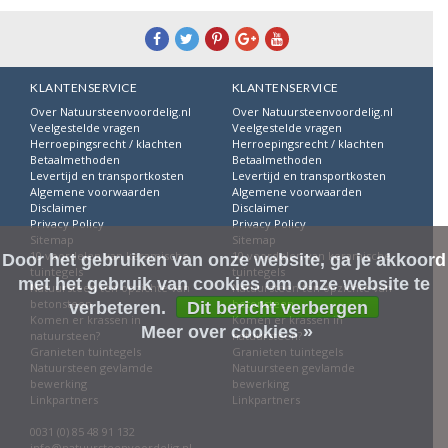
KLANTENSERVICE
KLANTENSERVICE
Over Natuursteenvoordelig.nl
Over Natuursteenvoordelig.nl
Veelgestelde vragen
Veelgestelde vragen
Herroepingsrecht / klachten
Herroepingsrecht / klachten
Betaalmethoden
Betaalmethoden
Levertijd en transportkosten
Levertijd en transportkosten
Algemene voorwaarden
Algemene voorwaarden
Disclaimer
Disclaimer
Privacy Policy
Privacy Policy
Sitemap
Sitemap
10 voordelen van keramische
10 voordelen van keramische
Door het gebruiken van onze website, ga je akkoord
tuintegels
tuintegels
met het gebruik van cookies om onze website te
Natuursteen ten opzichte van
Natuursteen ten opzichte van
betonsteen
betonsteen
verbeteren.
Dit bericht verbergen
Komen er krassen in
Komen er krassen in
Meer over cookies »
natuursteen?
natuursteen?
Granieten tuintegels
Granieten tuintegels
Natuursteen gevlamde
Natuursteen gevlamde
bewerking
bewerking
Linkpartners
Linkpartners
0031 (0) 85 48 91 132
info@natuursteenvoordelig.nl