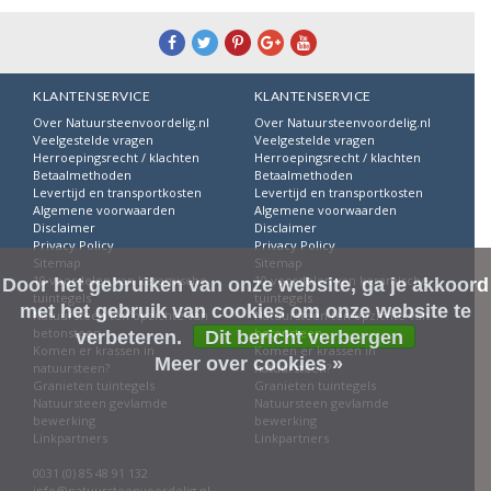
KLANTENSERVICE
KLANTENSERVICE
Over Natuursteenvoordelig.nl
Over Natuursteenvoordelig.nl
Veelgestelde vragen
Veelgestelde vragen
Herroepingsrecht / klachten
Herroepingsrecht / klachten
Betaalmethoden
Betaalmethoden
Levertijd en transportkosten
Levertijd en transportkosten
Algemene voorwaarden
Algemene voorwaarden
Disclaimer
Disclaimer
Privacy Policy
Privacy Policy
Sitemap
Sitemap
10 voordelen van keramische
10 voordelen van keramische
Door het gebruiken van onze website, ga je akkoord
tuintegels
tuintegels
met het gebruik van cookies om onze website te
Natuursteen ten opzichte van
Natuursteen ten opzichte van
betonsteen
betonsteen
verbeteren.
Dit bericht verbergen
Komen er krassen in
Komen er krassen in
Meer over cookies »
natuursteen?
natuursteen?
Granieten tuintegels
Granieten tuintegels
Natuursteen gevlamde
Natuursteen gevlamde
bewerking
bewerking
Linkpartners
Linkpartners
0031 (0) 85 48 91 132
info@natuursteenvoordelig.nl