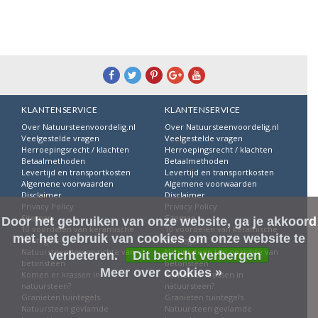
KLANTENSERVICE
KLANTENSERVICE
Over Natuursteenvoordelig.nl
Over Natuursteenvoordelig.nl
Veelgestelde vragen
Veelgestelde vragen
Herroepingsrecht / klachten
Herroepingsrecht / klachten
Betaalmethoden
Betaalmethoden
Levertijd en transportkosten
Levertijd en transportkosten
Algemene voorwaarden
Algemene voorwaarden
Disclaimer
Disclaimer
Privacy Policy
Privacy Policy
Sitemap
Sitemap
Door het gebruiken van onze website, ga je akkoord
10 voordelen van keramische
10 voordelen van keramische
met het gebruik van cookies om onze website te
tuintegels
tuintegels
Natuursteen ten opzichte van
Natuursteen ten opzichte van
verbeteren.
Dit bericht verbergen
betonsteen
betonsteen
Meer over cookies »
Komen er krassen in
Komen er krassen in
natuursteen?
natuursteen?
Granieten tuintegels
Granieten tuintegels
Natuursteen gevlamde
Natuursteen gevlamde