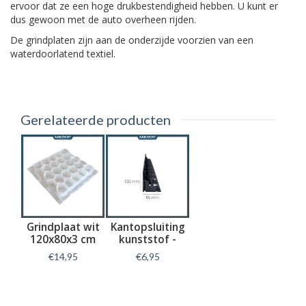
ervoor dat ze een hoge drukbestendigheid hebben. U kunt er
dus gewoon met de auto overheen rijden.
De grindplaten zijn aan de onderzijde voorzien van een
waterdoorlatend textiel.
Gerelateerde producten
Grindplaat wit
Kantopsluiting
120x80x3 cm
kunststof -
Garden Edge
€14,95
€6,95
Pro
Informatie
Informatie