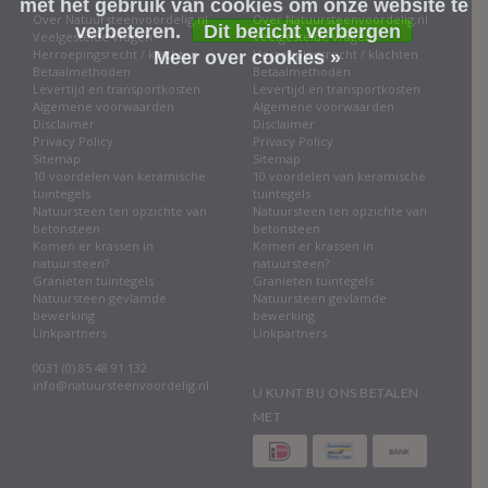
met het gebruik van cookies om onze website te
Over Natuursteenvoordelig.nl
Over Natuursteenvoordelig.nl
verbeteren.
Dit bericht verbergen
Veelgestelde vragen
Veelgestelde vragen
Herroepingsrecht / klachten
Herroepingsrecht / klachten
Meer over cookies »
Betaalmethoden
Betaalmethoden
Levertijd en transportkosten
Levertijd en transportkosten
Algemene voorwaarden
Algemene voorwaarden
Disclaimer
Disclaimer
Privacy Policy
Privacy Policy
Sitemap
Sitemap
10 voordelen van keramische
10 voordelen van keramische
tuintegels
tuintegels
Natuursteen ten opzichte van
Natuursteen ten opzichte van
betonsteen
betonsteen
Komen er krassen in
Komen er krassen in
natuursteen?
natuursteen?
Granieten tuintegels
Granieten tuintegels
Natuursteen gevlamde
Natuursteen gevlamde
bewerking
bewerking
Linkpartners
Linkpartners
0031 (0) 85 48 91 132
info@natuursteenvoordelig.nl
U KUNT BIJ ONS BETALEN
MET