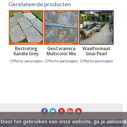
Gerelateerde producten
Bestrating
GeoCeramica
Waalformaat
Kandla Grey
Multicolor Mix
Sinai Pearl
Platines 3-5 cm
Dark 60x60x4
20x5x5 cm
Offerte aanvragen
Offerte aanvragen
Offerte aanvragen
dik
cm
gezoet en
getrommeld
Informatie
Informatie
Informatie
Door het gebruiken van onze website, ga je akkoord
KLANTENSERVICE
KLANTENSERVICE