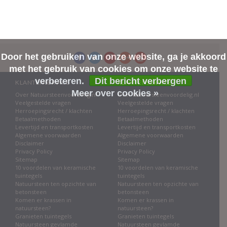
Door het gebruiken van onze website, ga je akkoord
met het gebruik van cookies om onze website te
verbeteren.
Dit bericht verbergen
KLANTENSERVICE
KLANTENSERVICE
Meer over cookies »
Over Natuursteenvoordelig.nl
Over Natuursteenvoordelig.nl
Veelgestelde vragen
Veelgestelde vragen
Herroepingsrecht / klachten
Herroepingsrecht / klachten
Betaalmethoden
Betaalmethoden
Levertijd en transportkosten
Levertijd en transportkosten
Algemene voorwaarden
Algemene voorwaarden
Disclaimer
Disclaimer
Privacy Policy
Privacy Policy
Sitemap
Sitemap
10 voordelen van keramische
10 voordelen van keramische
tuintegels
tuintegels
Natuursteen ten opzichte van
Natuursteen ten opzichte van
betonsteen
betonsteen
Komen er krassen in
Komen er krassen in
natuursteen?
natuursteen?
Granieten tuintegels
Granieten tuintegels
Natuursteen gevlamde
Natuursteen gevlamde