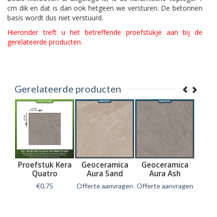
cm dik en dat is dan ook hetgeen we versturen. De betonnen
basis wordt dus niet verstuurd.
Hieronder treft u het betreffende proefstukje aan bij de
gerelateerde producten.
Gerelateerde producten
ro
Proefstuk Kera
Geoceramica
Geoceramica
lo
Quatro
Aura Sand
Aura Ash
0x4
Creposculo Grey
60x60x4 cm
60x60x4 cm
€0,75
Offerte aanvragen
Offerte aanvragen
Informatie
Informatie
Informatie