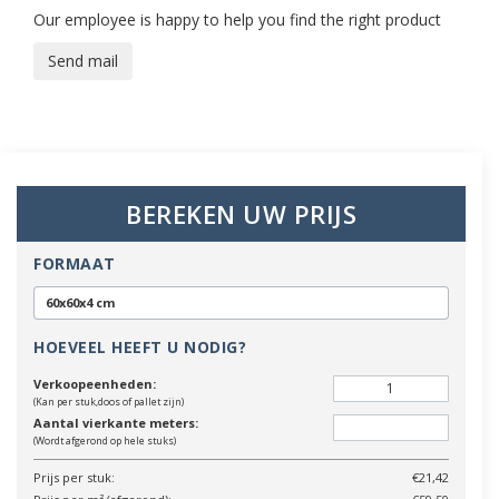
Our employee is happy to help you find the right product
Send mail
BEREKEN UW PRIJS
FORMAAT
60x60x4 cm
HOEVEEL HEEFT U NODIG?
Verkoopeenheden:
(Kan per stuk,doos of pallet zijn)
Aantal vierkante meters:
(Wordt afgerond op hele stuks)
Prijs per stuk:
€21,42