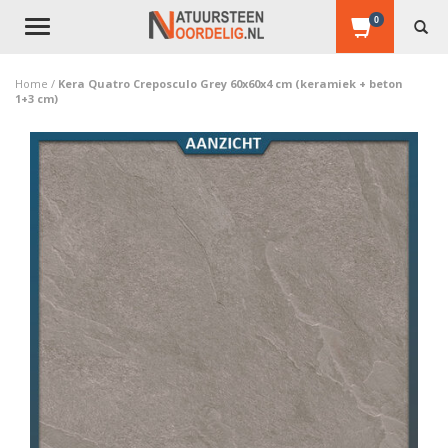
0
Toggle
navigation
Home
/
Kera Quatro Creposculo Grey 60x60x4 cm (keramiek + beton
1+3 cm)