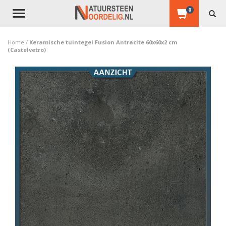
0
Toggle
navigation
Home
/
Keramische tuintegel Fusion Antracite 60x60x2 cm
(Castelvetro)