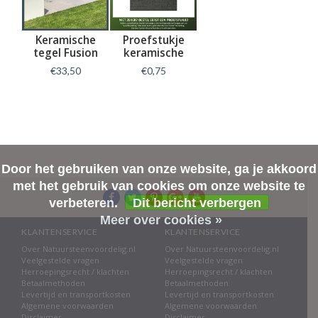
Keramische
Proefstukje
tegel Fusion
keramische
Piombo 60x60x2
tegel Fusion
€33,50
€0,75
cm
Antracite
Informatie
Informatie
Door het gebruiken van onze website, ga je akkoord
met het gebruik van cookies om onze website te
verbeteren.
Dit bericht verbergen
Meer over cookies »
KLANTENSERVICE
KLANTENSERVICE
Over Natuursteenvoordelig.nl
Over Natuursteenvoordelig.nl
Veelgestelde vragen
Veelgestelde vragen
Herroepingsrecht / klachten
Herroepingsrecht / klachten
Betaalmethoden
Betaalmethoden
Levertijd en transportkosten
Levertijd en transportkosten
Algemene voorwaarden
Algemene voorwaarden
Disclaimer
Disclaimer