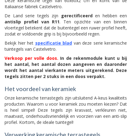
Deze keramische tegel van 60x60x2 cm en komt van de
Italiaanse fabriek Castelvetro.
De Land serie tegels zijn
gerectificeerd
en hebben een
antislip profiel van R11
. Ten opzichte van een binnen
vloertegel betekent dat de buitentegel een ruwer profiel heeft,
zodat er voldoende grip is bij bijvoorbeeld regen.
Bekijk hier het
specificatie blad
van deze serie keramische
tuintegels van Castelvetro.
Verkoop per volle doos.
In de rekenmodule kunt u bij
het aantal, het aantal dozen aangeven en daaronder
wordt het aantal vierkante meters uitgerekend. Deze
tegels zitten per 2 stuks in een doos verpakt.
Het voordeel van keramiek
Onze keramische terrastegels zijn uitsluitend A-keus kwaliteits
producten. Waarom u voor keramiek zou moeten kiezen? Dat
is heel simpel! Deze tegels zijn krasvast, verkleuren niet,
maatvast, onderhoudsvriendelijk en voorzien van een anti-slip
profiel. Kortom, de ideale tuintegel!
Verwerking keramische terrastegels