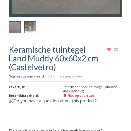
Keramische tuintegel
Land Muddy 60x60x2 cm
(Castelvetro)
Nog niet gewaardeerd
|
Schrijf je eigen review
Levertijd:
Informeer naar de mogelijkheden
(085-4891132)
Beschikbaarheid:
Niet op voorraad