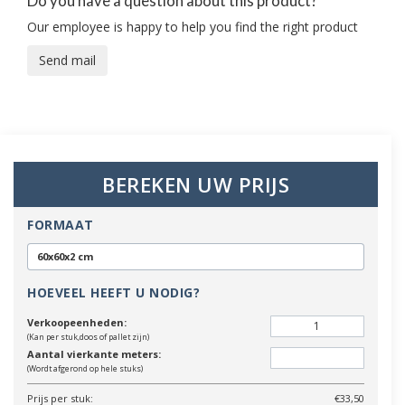
Do you have a question about this product?
Our employee is happy to help you find the right product
Send mail
BEREKEN UW PRIJS
FORMAAT
60x60x2 cm
HOEVEEL HEEFT U NODIG?
Verkoopeenheden:
(Kan per stuk,doos of pallet zijn)
Aantal vierkante meters:
(Wordt afgerond op hele stuks)
Prijs per stuk:
€33,50