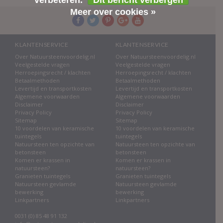
verbeteren.
Dit bericht verbergen
Meer over cookies »
KLANTENSERVICE
KLANTENSERVICE
Over Natuursteenvoordelig.nl
Over Natuursteenvoordelig.nl
Veelgestelde vragen
Veelgestelde vragen
Herroepingsrecht / klachten
Herroepingsrecht / klachten
Betaalmethoden
Betaalmethoden
Levertijd en transportkosten
Levertijd en transportkosten
Algemene voorwaarden
Algemene voorwaarden
Disclaimer
Disclaimer
Privacy Policy
Privacy Policy
Sitemap
Sitemap
10 voordelen van keramische
10 voordelen van keramische
tuintegels
tuintegels
Natuursteen ten opzichte van
Natuursteen ten opzichte van
betonsteen
betonsteen
Komen er krassen in
Komen er krassen in
natuursteen?
natuursteen?
Granieten tuintegels
Granieten tuintegels
Natuursteen gevlamde
Natuursteen gevlamde
bewerking
bewerking
Linkpartners
Linkpartners
0031 (0) 85 48 91 132