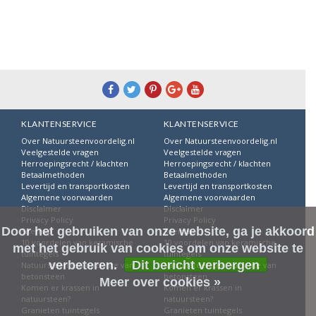
KLANTENSERVICE
KLANTENSERVICE
Over Natuursteenvoordelig.nl
Over Natuursteenvoordelig.nl
Veelgestelde vragen
Veelgestelde vragen
Herroepingsrecht / klachten
Herroepingsrecht / klachten
Betaalmethoden
Betaalmethoden
Levertijd en transportkosten
Levertijd en transportkosten
Algemene voorwaarden
Algemene voorwaarden
Disclaimer
Disclaimer
Privacy Policy
Privacy Policy
Door het gebruiken van onze website, ga je akkoord
Sitemap
Sitemap
10 voordelen van keramische
10 voordelen van keramische
met het gebruik van cookies om onze website te
tuintegels
tuintegels
verbeteren.
Dit bericht verbergen
Natuursteen ten opzichte van
Natuursteen ten opzichte van
betonsteen
betonsteen
Meer over cookies »
Komen er krassen in
Komen er krassen in
natuursteen?
natuursteen?
Granieten tuintegels
Granieten tuintegels