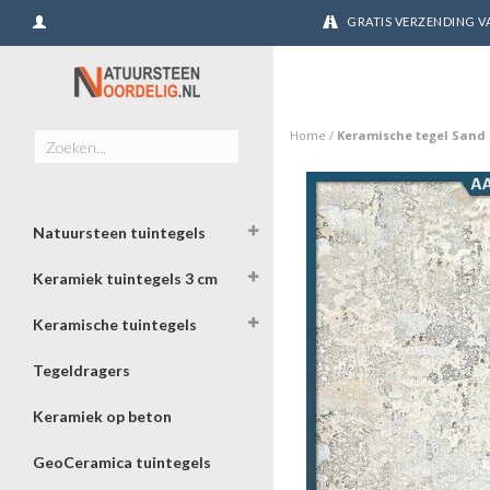
GRATIS VERZENDING VA
Home
/
Keramische tegel Sand 
Natuursteen tuintegels
Keramiek tuintegels 3 cm
Keramische tuintegels
Tegeldragers
Keramiek op beton
GeoCeramica tuintegels