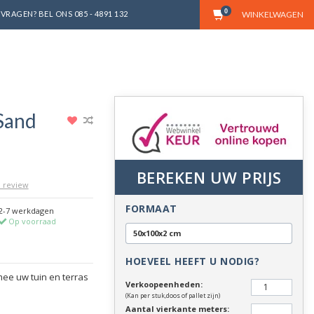
0
VRAGEN? BEL ONS 085 - 4891 132
WINKELWAGEN
Sand
BEREKEN UW PRIJS
n review
FORMAAT
2-7 werkdagen
Op voorraad
50x100x2 cm
HOEVEEL HEEFT U NODIG?
ee uw tuin en terras
Verkoopeenheden:
(Kan per stuk,doos of pallet zijn)
Aantal vierkante meters: