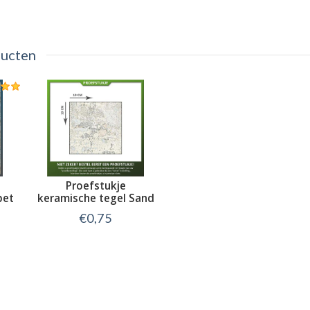
ducten
Proefstukje
pet
keramische tegel Sand
Natural Carpet
€0,75
Bekijk