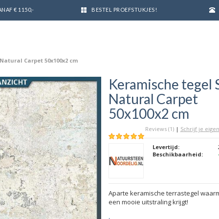
NAF € 1150,-
BESTEL PROEFSTUKJES!
Natural Carpet 50x100x2 cm
Keramische tegel 
Natural Carpet
50x100x2 cm
Reviews (1)
|
Schrijf je eige
Levertijd:
Beschikbaarheid:
Aparte keramische terrastegel waarm
een mooie uitstraling krijgt!