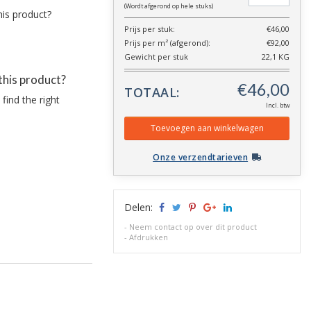
(Wordt afgerond op hele stuks)
Prijs per stuk:
€46,00
Prijs per m² (afgerond):
€92,00
Gewicht per stuk
22,1 KG
this product?
TOTAAL:
find the right
Incl. btw
Onze verzendtarieven
Delen:
-
Neem contact op over dit product
-
Afdrukken