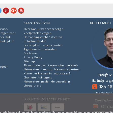
KLANTENSERVICE
DE SPECIALIST
rvice,
Over Natuursteenvoordelig.nl
s tegen zeer
Veelgestelde vragen
per stuk
Herroepingsrecht / klachten
denktijd en
Betaalmethoden
.
Levertijd en transportkosten
Algemene voorwaarden
Disclaimer
Privacy Policy
Sitemap
10 voordelen van keramische tuintegels
n geen
Natuursteen ten opzichte van betonsteen
Komen er krassen in natuursteen?
Granieten tuintegels
Natuursteen gevlamde bewerking
Linkpartners
U KUNT BIJ ONS BETALEN MET
je akkoord met het gebruik van cookies om onze webs