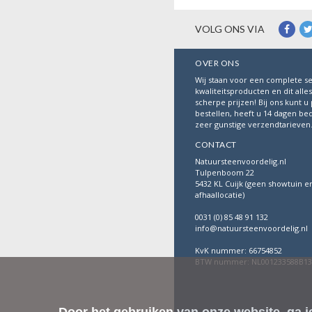
VOLG ONS VIA
OVER ONS
Wij staan voor een complete se
kwaliteitsproducten en dit alle
scherpe prijzen! Bij ons kunt u 
bestellen, heeft u 14 dagen be
zeer gunstige verzendtarieven
CONTACT
Natuursteenvoordelig.nl
Tulpenboom 22
5432 KL Cuijk (geen showtuin e
afhaallocatie)
0031 (0) 85 48 91 132
info@natuursteenvoordelig.nl
KvK nummer: 66754852
BTW nummer: NL001233588B13
Door het gebruiken van onze website, ga 