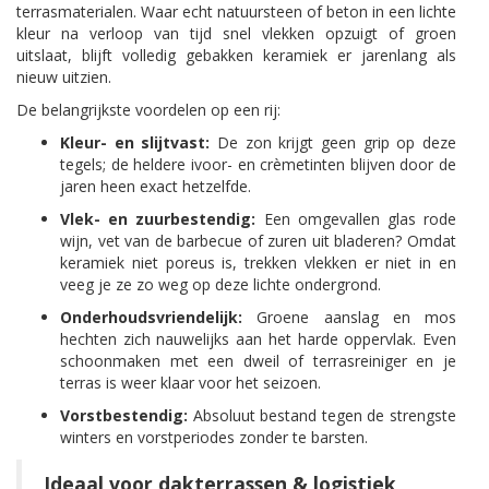
terrasmaterialen. Waar echt natuursteen of beton in een lichte
kleur na verloop van tijd snel vlekken opzuigt of groen
uitslaat, blijft volledig gebakken keramiek er jarenlang als
nieuw uitzien.
De belangrijkste voordelen op een rij:
Kleur- en slijtvast:
De zon krijgt geen grip op deze
tegels; de heldere ivoor- en crèmetinten blijven door de
jaren heen exact hetzelfde.
Vlek- en zuurbestendig:
Een omgevallen glas rode
wijn, vet van de barbecue of zuren uit bladeren? Omdat
keramiek niet poreus is, trekken vlekken er niet in en
veeg je ze zo weg op deze lichte ondergrond.
Onderhoudsvriendelijk:
Groene aanslag en mos
hechten zich nauwelijks aan het harde oppervlak. Even
schoonmaken met een dweil of terrasreiniger en je
terras is weer klaar voor het seizoen.
Vorstbestendig:
Absoluut bestand tegen de strengste
winters en vorstperiodes zonder te barsten.
Ideaal voor dakterrassen & logistiek