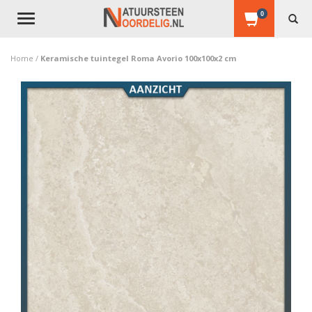
0
Toggle
navigation
Home
/
Keramische tuintegel Roma Avorio 100x100x2 cm