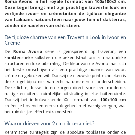
Roma Avorio in het royale formaat van 100x100x2 cm.
Deze tegel brengt met zijn prachtige travertin look en
verfijnde ivoor- en crèmetinten de tijdloze elegantie
van Italiaans natuursteen naar jouw tuin of dakterras,
zónder de nadelen van echt steen.
De tijdloze charme van een Travertin Look in Ivoor en
Crème
De
Roma Avorio
serie is geïnspireerd op travertin, een
karakteristieke kalksteen die bekendstaat om zijn natuurlijke
structuren en luxe uitstraling. De kleur van de Avorio laat zich
het beste omschrijven als een prachtige nuance van ivoor,
crème en gebroken wit. Dankzij de nieuwste printtechnieken is
deze tegel bijna niet van echt natuursteen te onderscheiden.
Deze lichte, frisse tinten zorgen direct voor een moderne,
rustige en uiterst ruimtelijke uitstraling in elke buitenruimte.
Dankzij het indrukwekkende XXL-formaat van
100x100 cm
creëer je bovendien een strak geheel met weinig voegen, wat
het ruimtelijke effect extra versterkt.
Waarom kiezen voor 2 cm dik keramiek?
Keramische tuintegels zijn de absolute topklasse onder de