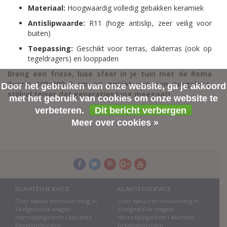
Materiaal:
Hoogwaardig volledig gebakken keramiek
Antislipwaarde:
R11 (hoge antislip, zeer veilig voor
buiten)
Toepassing:
Geschikt voor terras, dakterras (ook op
tegeldragers) en looppaden
Breng een frisse, luxe sfeer in je tuin met de Roma
Avorio 100x100x2 cm en geniet van een zorgeloos,
Door het gebruiken van onze website, ga je akkoord
stijlvol terras dat generaties lang meegaat!
met het gebruik van cookies om onze website te
verbeteren.
Dit bericht verbergen
Meer over cookies »
KLANTENSERVICE
KLANTENSERVICE
Over Natuursteenvoordelig.nl
Over Natuursteenvoordelig.nl
Veelgestelde vragen
Veelgestelde vragen
Herroepingsrecht / klachten
Herroepingsrecht / klachten
Betaalmethoden
Betaalmethoden