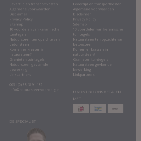
Levertijd en transportkosten
Levertijd en transportkosten
Algemene voorwaarden
Algemene voorwaarden
Disclaimer
Disclaimer
Privacy Policy
Privacy Policy
Sitemap
Sitemap
10 voordelen van keramische
10 voordelen van keramische
tuintegels
tuintegels
Natuursteen ten opzichte van
Natuursteen ten opzichte van
betonsteen
betonsteen
Komen er krassen in
Komen er krassen in
natuursteen?
natuursteen?
Granieten tuintegels
Granieten tuintegels
Natuursteen gevlamde
Natuursteen gevlamde
bewerking
bewerking
Linkpartners
Linkpartners
0031 (0) 85 48 91 132
info@natuursteenvoordelig.nl
U KUNT BIJ ONS BETALEN
MET
DE SPECIALIST