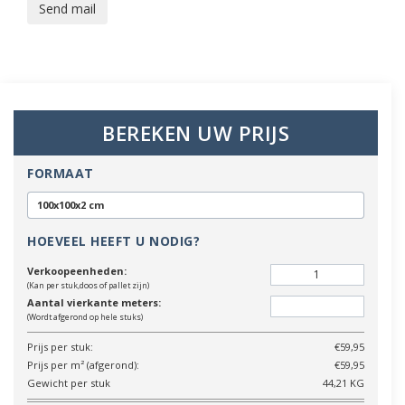
Send mail
BEREKEN UW PRIJS
FORMAAT
100x100x2 cm
HOEVEEL HEEFT U NODIG?
Verkoopeenheden:
(Kan per stuk,doos of pallet zijn)
Aantal vierkante meters:
(Wordt afgerond op hele stuks)
Prijs per stuk:
€59,95
Prijs per m² (afgerond):
€59,95
Gewicht per stuk
44,21 KG