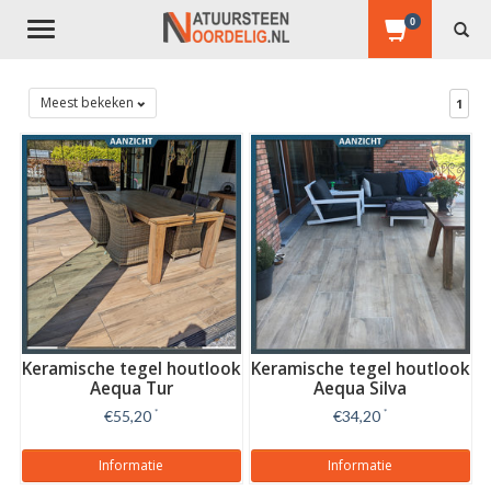
0
Toggle
navigation
Meest bekeken
1
Keramische tegel houtlook
Keramische tegel houtlook
Aequa Tur
Aequa Silva
€55,20
*
€34,20
*
Informatie
Informatie