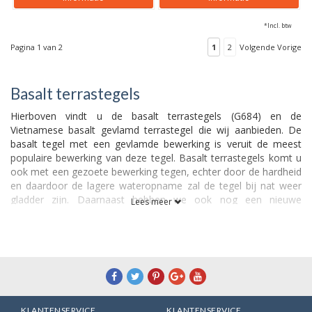
*Incl. btw
Pagina 1 van 2
1
2
Volgende Vorige
Basalt terrastegels
Hierboven vindt u de basalt terrastegels (G684) en de
Vietnamese basalt gevlamd terrastegel die wij aanbieden. De
basalt tegel met een gevlamde bewerking is veruit de meest
populaire bewerking van deze tegel. Basalt terrastegels komt u
ook met een gezoete bewerking tegen, echter door de hardheid
en daardoor de lagere wateropname zal de tegel bij nat weer
gladder zijn. Daarnaast hebben we ook nog een nieuwe
Lees meer
bewerking van de basalt tegel. Dat is de gefrijnde versie van
deze tegel en die hebben we alleen in de maat 60x60x3 cm.
Kenmerken van basalt terrastegels
Basalt is een zeer harde steensoort, waardoor deze tegels zeer
krasvast zijn. De bewerkingen (gevlamd en gefrijnd) zorgen
ervoor dat deze tegels niet zo snel glad worden bij nat weer en
KLANTENSERVICE
KLANTENSERVICE