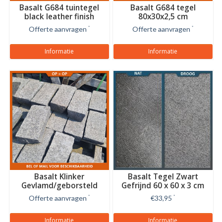
Basalt G684 tuintegel
Basalt G684 tegel
black leather finish
80x30x2,5 cm
Gevlamd/geborsteld
Offerte aanvragen
*
Offerte aanvragen
*
Informatie
Informatie
Basalt Klinker
Basalt Tegel Zwart
Gevlamd/geborsteld
Gefrijnd 60 x 60 x 3 cm
24x12x8 cm
Offerte aanvragen
*
€33,95
*
Informatie
Informatie