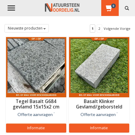
0
Toggle
navigation
Nieuwste producten
1
2
Volgende Vorige
Tegel Basalt G684
Basalt Klinker
gevlamd 15x15x2 cm
Gevlamd/geborsteld
20x10x5 cm
Offerte aanvragen
*
Offerte aanvragen
*
Informatie
Informatie