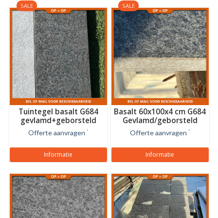
SALE
SALE
Tuintegel basalt G684
Basalt 60x100x4 cm G684
gevlamd+geborsteld
Gevlamd/geborsteld
60x20x4 cm
Offerte aanvragen
*
Offerte aanvragen
*
Informatie
Informatie