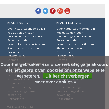
KLANTENSERVICE
KLANTENSERVICE
Over Natuursteenvoordelig.nl
Over Natuursteenvoordelig.nl
Veelgestelde vragen
Veelgestelde vragen
Herroepingsrecht / klachten
Herroepingsrecht / klachten
Betaalmethoden
Betaalmethoden
Levertijd en transportkosten
Levertijd en transportkosten
Algemene voorwaarden
Algemene voorwaarden
Disclaimer
Disclaimer
Privacy Policy
Privacy Policy
Sitemap
Sitemap
10 voordelen van keramische
10 voordelen van keramische
Door het gebruiken van onze website, ga je akkoord
tuintegels
tuintegels
met het gebruik van cookies om onze website te
Natuursteen ten opzichte van
Natuursteen ten opzichte van
betonsteen
betonsteen
verbeteren.
Dit bericht verbergen
Komen er krassen in
Komen er krassen in
Meer over cookies »
natuursteen?
natuursteen?
Granieten tuintegels
Granieten tuintegels
Natuursteen gevlamde
Natuursteen gevlamde
bewerking
bewerking
Linkpartners
Linkpartners
0031 (0) 85 48 91 132