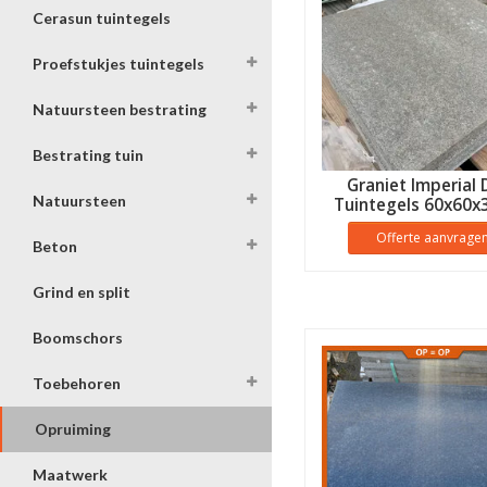
Cerasun tuintegels
Proefstukjes tuintegels
Natuursteen bestrating
Bestrating tuin
Graniet Imperial 
Natuursteen
Tuintegels 60x60x
Laatste Partij O
Offerte aanvrage
Beton
Grind en split
Boomschors
Toebehoren
Opruiming
Maatwerk