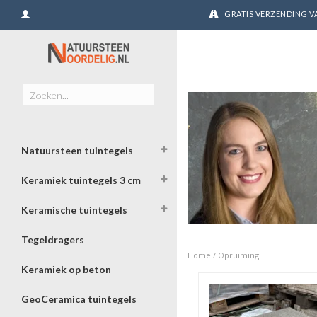
GRATIS VERZENDING VA
Natuursteen tuintegels
Keramiek tuintegels 3 cm
Keramische tuintegels
Tegeldragers
Home
/
Opruiming
Keramiek op beton
GeoCeramica tuintegels