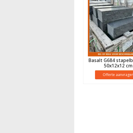
Basalt G684 stapel
50x12x12 cm
Offerte aanvrage