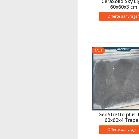
CeraSolid Sky Li
60x60x3 cm
Offerte aanvrage
SALE
GeoStretto plus 
60x60x4 Trapa
Offerte aanvrage