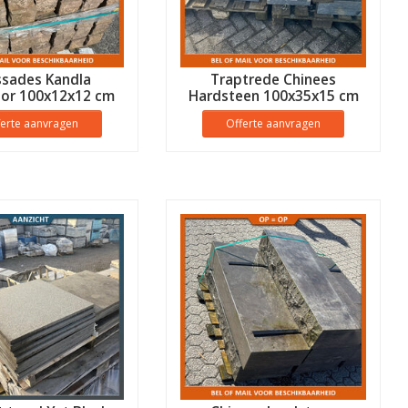
ssades Kandla
Traptrede Chinees
lor 100x12x12 cm
Hardsteen 100x35x15 cm
anti-slip - B keus
ferte aanvragen
Offerte aanvragen