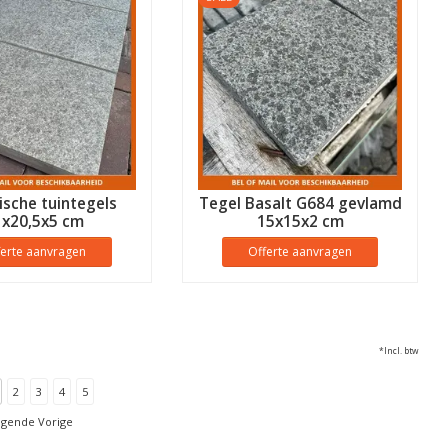
sche tuintegels
Tegel Basalt G684 gevlamd
1x20,5x5 cm
15x15x2 cm
ferte aanvragen
Offerte aanvragen
*Incl. btw
2
3
4
5
lgende Vorige