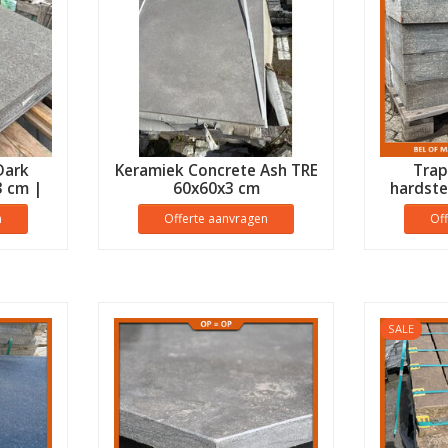
Dark
Keramiek Concrete Ash TRE
Trap
3 cm |
60x60x3 cm
hardst
P=OP
n
Offerte aanvragen
Of
SALE