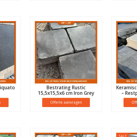
iquato
Bestrating Rustic
Keramisc
15,5x15,5x6 cm Iron Grey
– Rest
n
Offerte aanvragen
Of
SALE