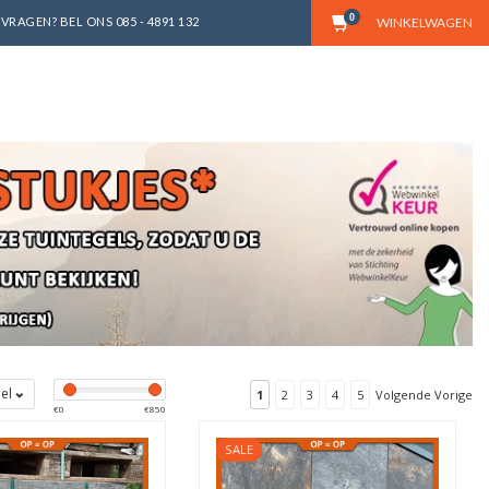
0
VRAGEN? BEL ONS 085 - 4891 132
WINKELWAGEN
bel
1
2
3
4
5
Volgende Vorige
€
0
€
850
SALE