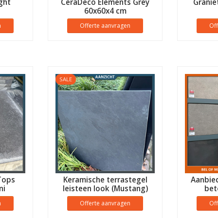
ght
CeraDeco Elements Grey
Granie
60x60x4 cm
n
Offerte aanvragen
Of
SALE
Tops
Keramische terrastegel
Aanbie
ni
leisteen look (Mustang)
bet
n
Offerte aanvragen
Of