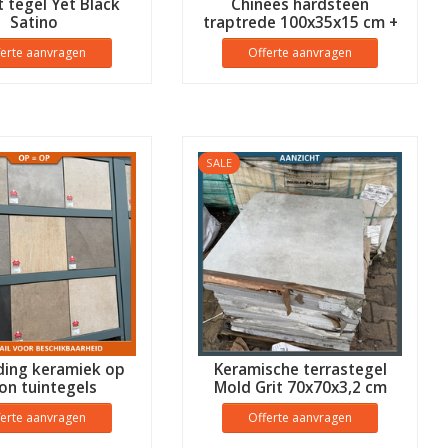
t tegel Yet Black
Chinees hardsteen
Satino
traptrede 100x35x15 cm +
1 zijde breukruw
ferte aanvragen
Offerte aanvragen
SALE
ding keramiek op
Keramische terrastegel
on tuintegels
Mold Grit 70x70x3,2 cm
ferte aanvragen
Offerte aanvragen