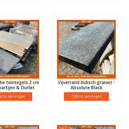
he tuintegels 2 cm
Vijverrand Indisch graniet -
partijen & Outlet
Absolute Black
Aanbieding
ferte aanvragen
Offerte aanvragen
SALE