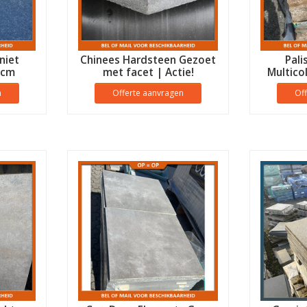
niet
Chinees Hardsteen Gezoet
Pali
 cm
met facet | Actie!
Multico
n
Offerte aanvragen
Of