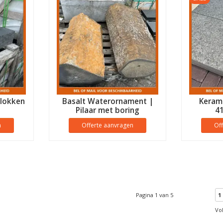
blokken
Basalt Waterornament |
Kerami
Pilaar met boring
4
n
Offerte aanvragen
Of
Pagina 1 van 5
1
Vo