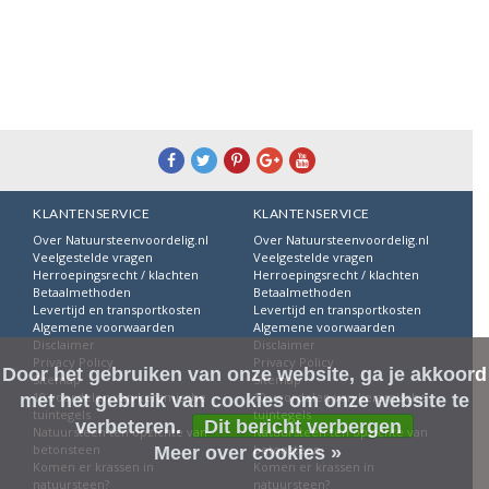
Informatie
Informatie
Informatie
KLANTENSERVICE
KLANTENSERVICE
Over Natuursteenvoordelig.nl
Over Natuursteenvoordelig.nl
Veelgestelde vragen
Veelgestelde vragen
Herroepingsrecht / klachten
Herroepingsrecht / klachten
Betaalmethoden
Betaalmethoden
Levertijd en transportkosten
Levertijd en transportkosten
Algemene voorwaarden
Algemene voorwaarden
Disclaimer
Disclaimer
Privacy Policy
Privacy Policy
Door het gebruiken van onze website, ga je akkoord
Sitemap
Sitemap
10 voordelen van keramische
10 voordelen van keramische
met het gebruik van cookies om onze website te
tuintegels
tuintegels
verbeteren.
Dit bericht verbergen
Natuursteen ten opzichte van
Natuursteen ten opzichte van
betonsteen
betonsteen
Meer over cookies »
Komen er krassen in
Komen er krassen in
natuursteen?
natuursteen?