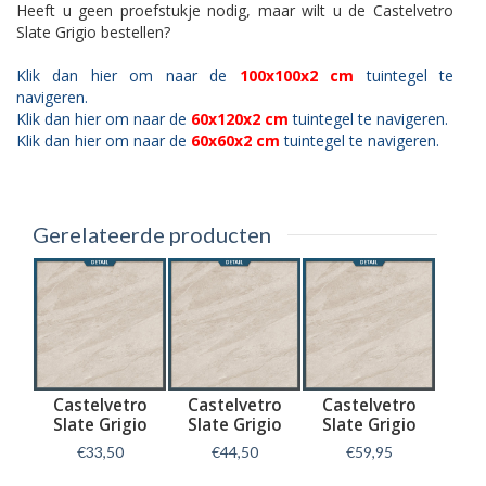
Heeft u geen proefstukje nodig, maar wilt u de Castelvetro
Slate Grigio bestellen?
Klik dan hier om naar de
100x100x2 cm
tuintegel te
navigeren.
Klik dan hier om naar de
60x120x2 cm
tuintegel te navigeren.
Klik dan hier om naar de
60x60x2 cm
tuintegel te navigeren.
Gerelateerde producten
Castelvetro
Castelvetro
Castelvetro
Slate Grigio
Slate Grigio
Slate Grigio
60x60x2 cm
60x120x2 cm
100x100x2 cm
€33,50
€44,50
€59,95