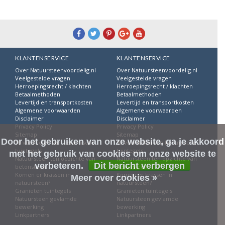
KLANTENSERVICE
KLANTENSERVICE
Over Natuursteenvoordelig.nl
Over Natuursteenvoordelig.nl
Veelgestelde vragen
Veelgestelde vragen
Herroepingsrecht / klachten
Herroepingsrecht / klachten
Betaalmethoden
Betaalmethoden
Levertijd en transportkosten
Levertijd en transportkosten
Algemene voorwaarden
Algemene voorwaarden
Disclaimer
Disclaimer
Privacy Policy
Privacy Policy
Sitemap
Sitemap
Door het gebruiken van onze website, ga je akkoord
10 voordelen van keramische
10 voordelen van keramische
tuintegels
tuintegels
met het gebruik van cookies om onze website te
Natuursteen ten opzichte van
Natuursteen ten opzichte van
verbeteren.
Dit bericht verbergen
betonsteen
betonsteen
Komen er krassen in
Komen er krassen in
Meer over cookies »
natuursteen?
natuursteen?
Granieten tuintegels
Granieten tuintegels
Natuursteen gevlamde
Natuursteen gevlamde
bewerking
bewerking
Linkpartners
Linkpartners