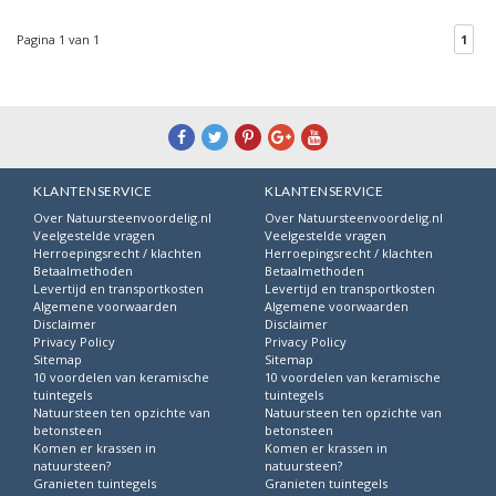
Pagina 1 van 1
1
KLANTENSERVICE
KLANTENSERVICE
Over Natuursteenvoordelig.nl
Over Natuursteenvoordelig.nl
Veelgestelde vragen
Veelgestelde vragen
Herroepingsrecht / klachten
Herroepingsrecht / klachten
Betaalmethoden
Betaalmethoden
Levertijd en transportkosten
Levertijd en transportkosten
Algemene voorwaarden
Algemene voorwaarden
Disclaimer
Disclaimer
Privacy Policy
Privacy Policy
Sitemap
Sitemap
10 voordelen van keramische
10 voordelen van keramische
tuintegels
tuintegels
Natuursteen ten opzichte van
Natuursteen ten opzichte van
betonsteen
betonsteen
Komen er krassen in
Komen er krassen in
natuursteen?
natuursteen?
Granieten tuintegels
Granieten tuintegels