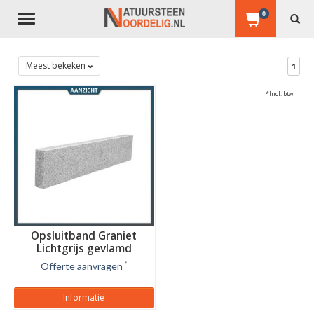
0
Toggle
navigation
Meest bekeken
1
*Incl. btw
Opsluitband Graniet
Lichtgrijs gevlamd
Offerte aanvragen
*
Informatie