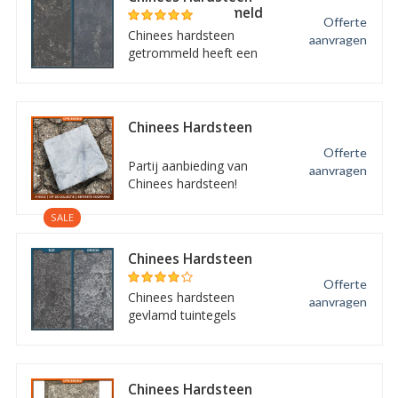
gezoet/getrommeld
Offerte
Chinees hardsteen
aanvragen
getrommeld heeft een
gezoet oppervlak, maar
heeft een getrommelde
randafwerking in plaats
van een facet. De
Chinees Hardsteen
getoonde prijs is per
gezaagd + licht
Offerte
getrommeld
stuk en dus ook per stuk
Partij aanbieding van
aanvragen
te bestellen.
Chinees hardsteen!
Neem contact op voor
SALE
de actuele voorraad.
Chinees Hardsteen
Gevlamd +
Offerte
geborsteld
Chinees hardsteen
aanvragen
gevlamd tuintegels
hebben we in diverse
maten beschikbaar.
Andere benamingen
voor chinees hardsteen
Chinees Hardsteen