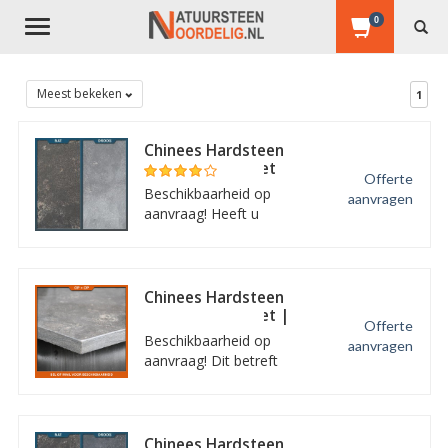
0
Toggle
navigation
Meest bekeken
1
Chinees Hardsteen
Gezoet met facet
Offerte
Beschikbaarheid op
aanvragen
aanvraag! Heeft u
interesse in deze
Chinees hardsteen
tegels? Informeer dan
naar de voorwaarden en
Chinees Hardsteen
mogelijkheden.
Gezoet met facet |
Offerte
Actie!
Beschikbaarheid op
aanvragen
aanvraag! Dit betreft
een partij opruiming van
slechts 10 m2 = 40
tegels. OP = OP dus
informeer snel!
Chinees Hardsteen