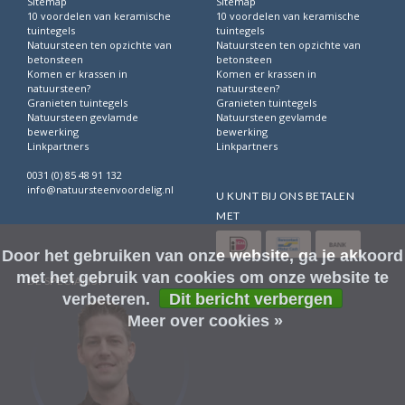
Sitemap
Sitemap
10 voordelen van keramische
10 voordelen van keramische
tuintegels
tuintegels
Natuursteen ten opzichte van
Natuursteen ten opzichte van
betonsteen
betonsteen
Komen er krassen in
Komen er krassen in
natuursteen?
natuursteen?
Granieten tuintegels
Granieten tuintegels
Natuursteen gevlamde
Natuursteen gevlamde
bewerking
bewerking
Linkpartners
Linkpartners
0031 (0) 85 48 91 132
info@natuursteenvoordelig.nl
U KUNT BIJ ONS BETALEN
MET
Door het gebruiken van onze website, ga je akkoord
met het gebruik van cookies om onze website te
DE SPECIALIST
verbeteren.
Dit bericht verbergen
Meer over cookies »