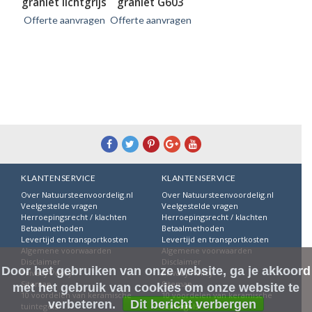
graniet lichtgrijs
graniet G603
ruw bekapt
witgrijs *ACTIE*
Offerte aanvragen
Offerte aanvragen
Informatie
Informatie
KLANTENSERVICE
KLANTENSERVICE
Over Natuursteenvoordelig.nl
Over Natuursteenvoordelig.nl
Veelgestelde vragen
Veelgestelde vragen
Herroepingsrecht / klachten
Herroepingsrecht / klachten
Betaalmethoden
Betaalmethoden
Levertijd en transportkosten
Levertijd en transportkosten
Algemene voorwaarden
Algemene voorwaarden
Disclaimer
Disclaimer
Door het gebruiken van onze website, ga je akkoord
Privacy Policy
Privacy Policy
Sitemap
Sitemap
met het gebruik van cookies om onze website te
10 voordelen van keramische
10 voordelen van keramische
verbeteren.
Dit bericht verbergen
tuintegels
tuintegels