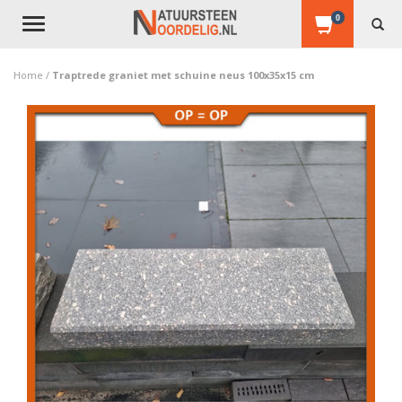
0
Toggle
navigation
Home
/
Traptrede graniet met schuine neus 100x35x15 cm