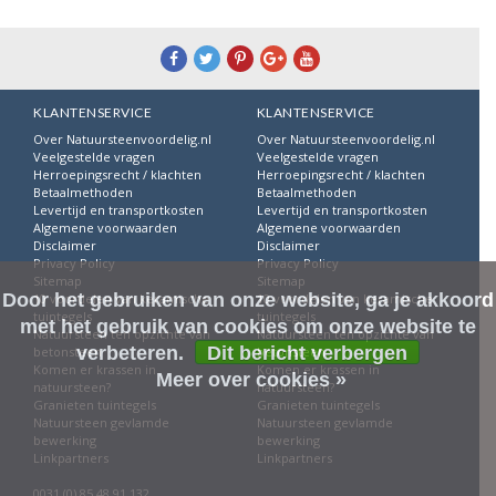
KLANTENSERVICE
KLANTENSERVICE
Over Natuursteenvoordelig.nl
Over Natuursteenvoordelig.nl
Veelgestelde vragen
Veelgestelde vragen
Herroepingsrecht / klachten
Herroepingsrecht / klachten
Betaalmethoden
Betaalmethoden
Levertijd en transportkosten
Levertijd en transportkosten
Algemene voorwaarden
Algemene voorwaarden
Disclaimer
Disclaimer
Privacy Policy
Privacy Policy
Sitemap
Sitemap
Door het gebruiken van onze website, ga je akkoord
10 voordelen van keramische
10 voordelen van keramische
tuintegels
tuintegels
met het gebruik van cookies om onze website te
Natuursteen ten opzichte van
Natuursteen ten opzichte van
verbeteren.
Dit bericht verbergen
betonsteen
betonsteen
Komen er krassen in
Komen er krassen in
Meer over cookies »
natuursteen?
natuursteen?
Granieten tuintegels
Granieten tuintegels
Natuursteen gevlamde
Natuursteen gevlamde
bewerking
bewerking
Linkpartners
Linkpartners
0031 (0) 85 48 91 132