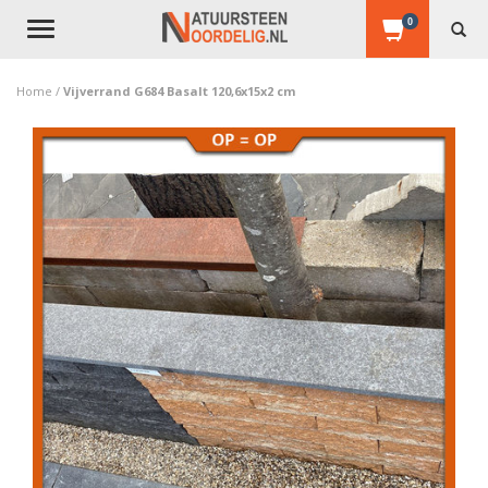
0
Toggle
navigation
Home
/
Vijverrand G684 Basalt 120,6x15x2 cm