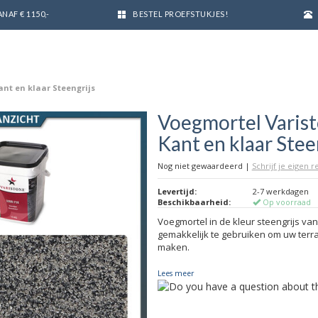
NAF € 1150,-
BESTEL PROEFSTUKJES!
ant en klaar Steengrijs
Voegmortel Varis
Kant en klaar Stee
Nog niet gewaardeerd
|
Schrijf je eigen 
Levertijd:
2-7 werkdagen
Beschikbaarheid:
Op voorraad
Voegmortel in de kleur steengrijs van
gemakkelijk te gebruiken om uw terra
maken.
Lees meer