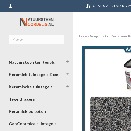
GRATIS VERZENDING VA
Home
/
Voegmortel Varistone K
Natuursteen tuintegels
Keramiek tuintegels 3 cm
Keramische tuintegels
Tegeldragers
Keramiek op beton
GeoCeramica tuintegels