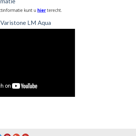
rmatie
ctinformatie kunt u
hier
terecht.
n Varistone LM Aqua