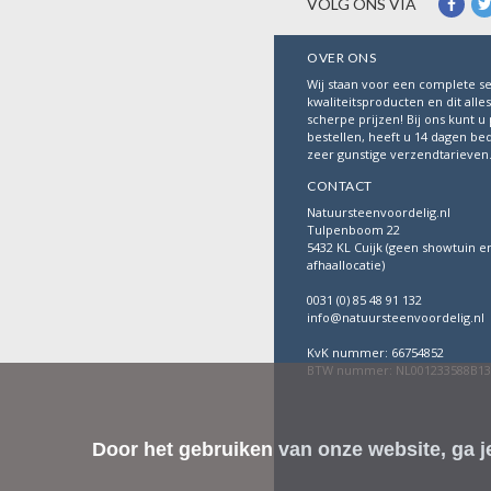
VOLG ONS VIA
OVER ONS
Wij staan voor een complete se
kwaliteitsproducten en dit alle
scherpe prijzen! Bij ons kunt u 
bestellen, heeft u 14 dagen be
zeer gunstige verzendtarieven
CONTACT
Natuursteenvoordelig.nl
Tulpenboom 22
5432 KL Cuijk (geen showtuin e
afhaallocatie)
0031 (0) 85 48 91 132
info@natuursteenvoordelig.nl
KvK nummer: 66754852
BTW nummer: NL001233588B13
Door het gebruiken van onze website, ga 