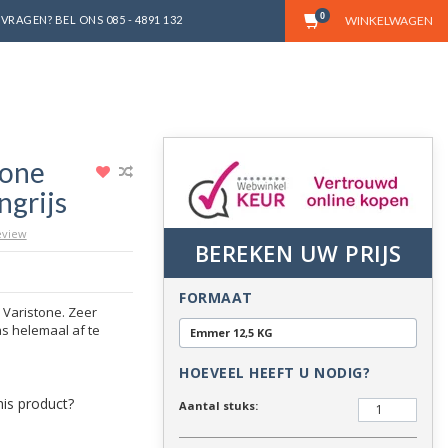
0
VRAGEN? BEL ONS 085 - 4891 132
WINKELWAGEN
tone
ngrijs
review
BEREKEN UW PRIJS
FORMAAT
 Varistone. Zeer
s helemaal af te
Emmer 12,5 KG
HOEVEEL HEEFT U NODIG?
Aantal stuks: