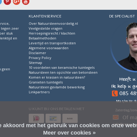
KLANTENSERVICE
DE SPECIALIST
rvice,
Over Natuursteenvoordelig.nl
s tegen zeer
Veelgestelde vragen
per stuk
Herroepingsrecht / klachten
denktijd en
Betaalmethoden
.
Levertijd en transportkosten
Algemene voorwaarden
Disclaimer
Privacy Policy
Sitemap
10 voordelen van keramische tuintegels
n geen
Natuursteen ten opzichte van betonsteen
Komen er krassen in natuursteen?
Granieten tuintegels
Natuursteen gevlamde bewerking
Linkpartners
U KUNT BIJ ONS BETALEN MET
je akkoord met het gebruik van cookies om onze webs
Meer over cookies »