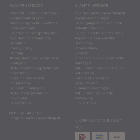
door te gaan kijken weet u precies wat eventuele mankementen
KLANTENSERVICE
KLANTENSERVICE
zijn aan een partij. Neem gerust contact met ons op als u hier
Over Natuursteenvoordelig.nl
Over Natuursteenvoordelig.nl
meer vragen over heeft.
Veelgestelde vragen
Veelgestelde vragen
Herroepingsrecht / klachten
Herroepingsrecht / klachten
Waarom zijn deze A-keus tuintegels goedkoop?
Betaalmethoden
Betaalmethoden
Levertijd en transportkosten
Levertijd en transportkosten
Logische vraag en dit kan verschillende redenen hebben. De
Algemene voorwaarden
Algemene voorwaarden
Disclaimer
Disclaimer
meest voorkomende, de tegels gaan uit het assortiment bij de
Privacy Policy
Privacy Policy
fabriek. Maar een handelaar kan ook met een slechter
Sitemap
Sitemap
verkoopbare tegel blijven zitten, door bijvoorbeeld de kleur of
10 voordelen van keramische
10 voordelen van keramische
afmetingen, en besluit dan op een moment om het in de
tuintegels
tuintegels
Natuursteen ten opzichte van
Natuursteen ten opzichte van
uitverkoop te doen. Dit zegt dus niets over de kwaliteit van de
betonsteen
betonsteen
tegel, hooguit dat de tuintegels niet bij het grotere publiek in
Komen er krassen in
Komen er krassen in
trek zijn.
natuursteen?
natuursteen?
Granieten tuintegels
Granieten tuintegels
Aanbieding natuursteen tuinproducten
Natuursteen gevlamde
Natuursteen gevlamde
bewerking
bewerking
Naast tuintegels zijn er natuurlijk nog veel meer producten die
Linkpartners
Linkpartners
wij voor de tuin verkopen. Dat kan bestrating zijn voor de oprit,
0031 (0) 85 48 91 132
zwerfkeien voor de aankleding van uw tuin, natuursteen
info@natuursteenvoordelig.nl
U KUNT BIJ ONS BETALEN
vijverranden of afdekplaten, opsluitbanden, palissades,
MET
natuursteen traptreden enzovoorts. Het mooie van natuursteen
tuinproducten is dat het uniek is een niet trend gevoelig.