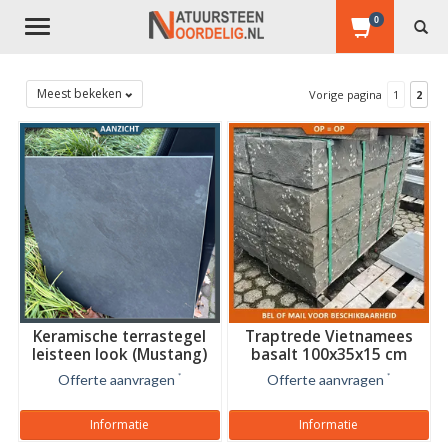
0
Toggle
navigation
Meest bekeken
Vorige pagina
1
2
Keramische terrastegel
Traptrede Vietnamees
leisteen look (Mustang)
basalt 100x35x15 cm
Breukruw
Offerte aanvragen
*
Offerte aanvragen
*
Informatie
Informatie