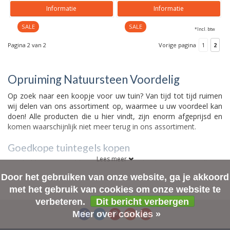
Informatie
Informatie
SALE
SALE
*Incl. btw
Pagina 2 van 2
Vorige pagina
1
2
Opruiming Natuursteen Voordelig
Op zoek naar een koopje voor uw tuin? Van tijd tot tijd ruimen
wij delen van ons assortiment op, waarmee u uw voordeel kan
doen! Alle producten die u hier vindt, zijn enorm afgeprijsd en
komen waarschijnlijk niet meer terug in ons assortiment.
Goedkope tuintegels kopen
Lees meer
Wij hebben geregeld partijen tuintegels die extra goedkoop
aangeboden worden. Dat kunnen natuursteen tuintegels zijn
Door het gebruiken van onze website, ga je akkoord
maar ook beton of keramische tuintegels. In principe bieden we
met het gebruik van cookies om onze website te
alleen A-keus tuintegels aan en anders wordt het nadrukkelijk
verbeteren.
Dit bericht verbergen
aangegeven bij het product zelf. Als u geïnteresseerd bent in
Meer over cookies »
een B-keus tuintegel, ga dan altijd kijken. Het aanbod bij de
opruiming komt van verschillende leveranciers uit Nederland en