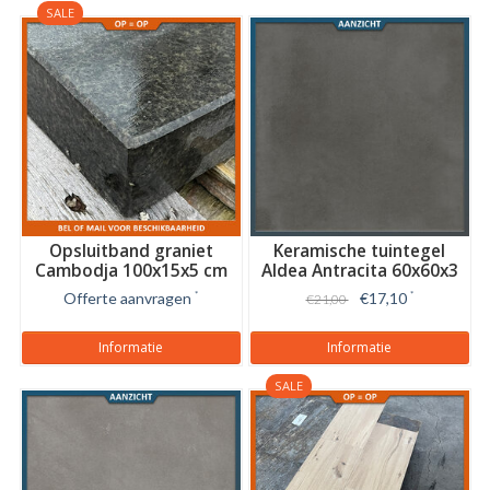
SALE
Opsluitband graniet
Keramische tuintegel
Cambodja 100x15x5 cm
Aldea Antracita 60x60x3
cm
Offerte aanvragen
*
€17,10
*
€21,00
Informatie
Informatie
SALE