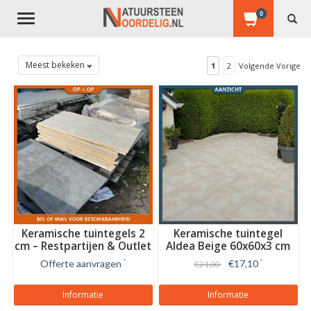
0
Toggle
navigation
Meest bekeken
1
2
Volgende Vorige
Keramische tuintegels 2
Keramische tuintegel
cm – Restpartijen & Outlet
Aldea Beige 60x60x3 cm
Aanbieding
Offerte aanvragen
*
€17,10
*
€21,00
Informatie
Informatie