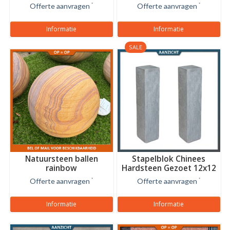
anti-slip - B keus
Offerte aanvragen
*
Offerte aanvragen
*
Informatie
Informatie
SALE
Natuursteen ballen
Stapelblok Chinees
rainbow
Hardsteen Gezoet 12x12
Offerte aanvragen
*
Offerte aanvragen
*
Informatie
Informatie