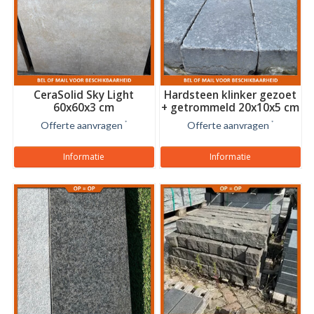
CeraSolid Sky Light
Hardsteen klinker gezoet
60x60x3 cm
+ getrommeld 20x10x5 cm
Offerte aanvragen
*
Offerte aanvragen
*
Informatie
Informatie