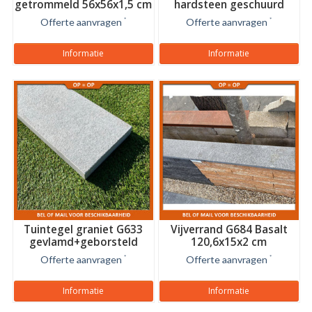
getrommeld 56x56x1,5 cm
hardsteen geschuurd
40x40x2 cm
Offerte aanvragen
*
Offerte aanvragen
*
Informatie
Informatie
Tuintegel graniet G633
Vijverrand G684 Basalt
gevlamd+geborsteld
120,6x15x2 cm
60x20x4 cm
Offerte aanvragen
*
Offerte aanvragen
*
Informatie
Informatie