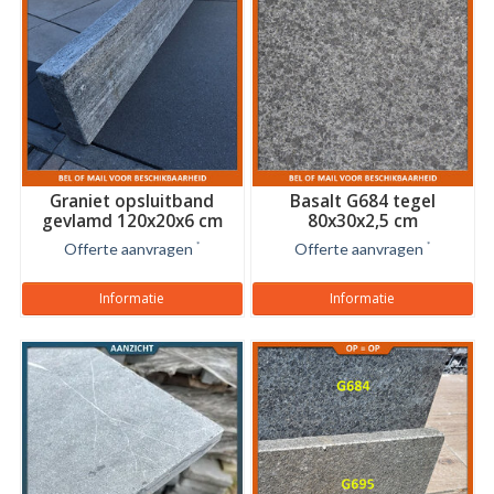
Graniet opsluitband
Basalt G684 tegel
gevlamd 120x20x6 cm
80x30x2,5 cm
Gevlamd/geborsteld
Offerte aanvragen
*
Offerte aanvragen
*
Informatie
Informatie