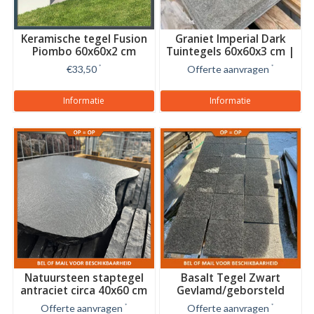
Keramische tegel Fusion
Graniet Imperial Dark
Piombo 60x60x2 cm
Tuintegels 60x60x3 cm |
Laatste Partij OP=OP
€33,50
*
Offerte aanvragen
*
Informatie
Informatie
Natuursteen staptegel
Basalt Tegel Zwart
antraciet circa 40x60 cm
Gevlamd/geborsteld
20x20x2 cm
Offerte aanvragen
*
Offerte aanvragen
*