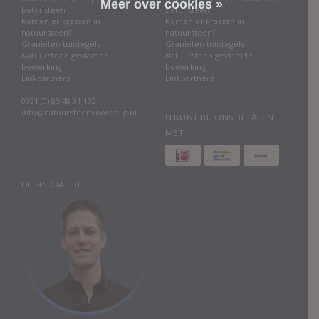
Meer over cookies »
betonsteen
betonsteen
Komen er krassen in
Komen er krassen in
natuursteen?
natuursteen?
Granieten tuintegels
Granieten tuintegels
Natuursteen gevlamde
Natuursteen gevlamde
bewerking
bewerking
Linkpartners
Linkpartners
0031 (0) 85 48 91 132
info@natuursteenvoordelig.nl
U KUNT BIJ ONS BETALEN
MET
DE SPECIALIST