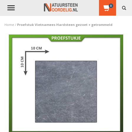
0
Toggle
navigation
Home
/
Proefstuk Vietnamees Hardsteen gezoet + getrommeld