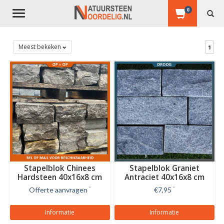
0
Toggle
navigation
Meest bekeken
1
Stapelblok Chinees
Stapelblok Graniet
Hardsteen 40x16x8 cm
Antraciet 40x16x8 cm
Offerte aanvragen
*
€7,95
*
Informatie
Informatie