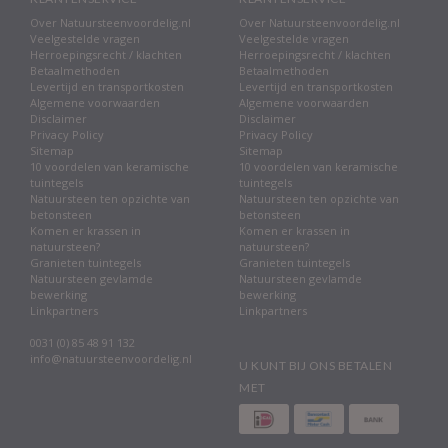
Over Natuursteenvoordelig.nl
Over Natuursteenvoordelig.nl
Veelgestelde vragen
Veelgestelde vragen
Herroepingsrecht / klachten
Herroepingsrecht / klachten
Betaalmethoden
Betaalmethoden
Levertijd en transportkosten
Levertijd en transportkosten
Algemene voorwaarden
Algemene voorwaarden
Disclaimer
Disclaimer
Privacy Policy
Privacy Policy
Sitemap
Sitemap
10 voordelen van keramische
10 voordelen van keramische
tuintegels
tuintegels
Natuursteen ten opzichte van
Natuursteen ten opzichte van
betonsteen
betonsteen
Komen er krassen in
Komen er krassen in
natuursteen?
natuursteen?
Granieten tuintegels
Granieten tuintegels
Natuursteen gevlamde
Natuursteen gevlamde
bewerking
bewerking
Linkpartners
Linkpartners
0031 (0) 85 48 91 132
info@natuursteenvoordelig.nl
U KUNT BIJ ONS BETALEN
MET