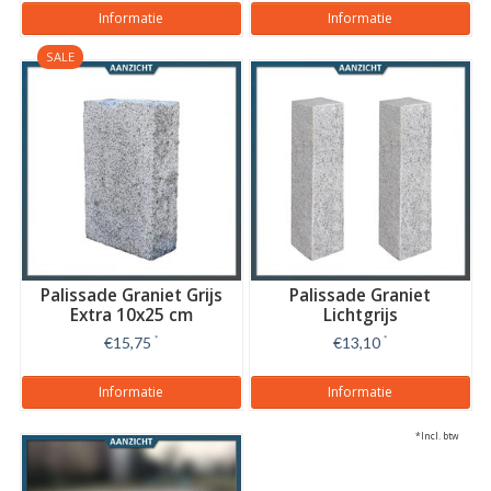
Informatie
Informatie
SALE
Palissade Graniet Grijs
Palissade Graniet
Extra 10x25 cm
Lichtgrijs
Gebouchardeerd/gevlamd
€15,75
*
€13,10
*
Informatie
Informatie
*Incl. btw