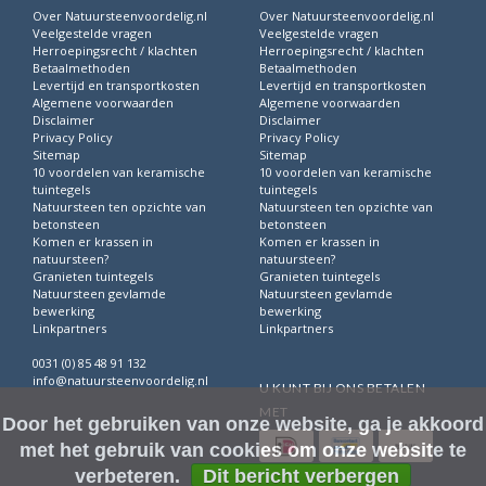
Over Natuursteenvoordelig.nl
Over Natuursteenvoordelig.nl
Veelgestelde vragen
Veelgestelde vragen
Herroepingsrecht / klachten
Herroepingsrecht / klachten
Betaalmethoden
Betaalmethoden
Levertijd en transportkosten
Levertijd en transportkosten
Algemene voorwaarden
Algemene voorwaarden
Disclaimer
Disclaimer
Privacy Policy
Privacy Policy
Sitemap
Sitemap
10 voordelen van keramische
10 voordelen van keramische
tuintegels
tuintegels
Natuursteen ten opzichte van
Natuursteen ten opzichte van
betonsteen
betonsteen
Komen er krassen in
Komen er krassen in
natuursteen?
natuursteen?
Granieten tuintegels
Granieten tuintegels
Natuursteen gevlamde
Natuursteen gevlamde
bewerking
bewerking
Linkpartners
Linkpartners
0031 (0) 85 48 91 132
info@natuursteenvoordelig.nl
U KUNT BIJ ONS BETALEN
MET
Door het gebruiken van onze website, ga je akkoord
met het gebruik van cookies om onze website te
verbeteren.
Dit bericht verbergen