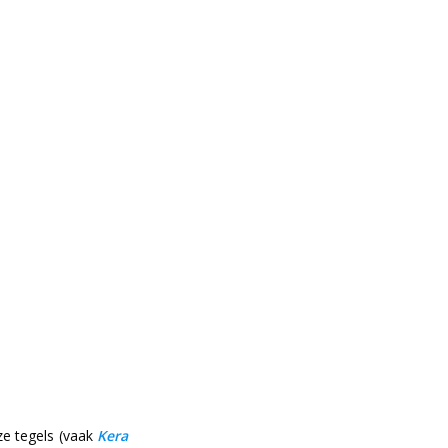
ze tegels (vaak
K
era