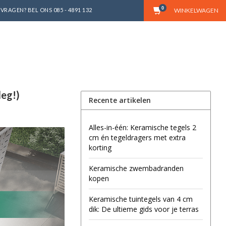
0
VRAGEN? BEL ONS 085 - 4891 132
WINKELWAGEN
leg!)
Recente artikelen
Alles-in-één: Keramische tegels 2
cm én tegeldragers met extra
korting
Keramische zwembadranden
kopen
Keramische tuintegels van 4 cm
dik: De ultieme gids voor je terras