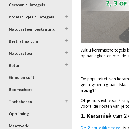
Cerasun tuintegels
Proefstukjes tuintegels
Natuursteen bestrating
Bestrating tuin
Wilt u keramische tegels 
Natuursteen
op aanlegkosten met de ju
Beton
Grind en split
De populariteit van kerami
geen groenalg aan. Maar 
Boomschors
nodig?"
Of je nu kiest voor 2 cm,
Toebehoren
vooral de kosten van je tot
Opruiming
1. Keramiek van 2
Maatwerk
De 2 cm dikke tegel
is 