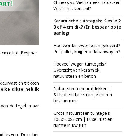
Chinees vs. Vietnamees hardsteen:
Wat is het verschil?
Keramische tuintegels: Kies je 2,
3 of 4 cm dik? (En bespaar op je
aanleg!)
Hoe worden zwerfkeien geleverd?
Per pallet, knijper of kraanwagen?
4 cm dikte. Bespaar
Hoeveel wegen tuintegels?
Overzicht van keramiek,
natuursteen en beton
 kleurvast en trekken
Natuursteen muurafdekkers |
elke dikte heb ik
Stijlvol en duurzaam je muren
beschermen
s van de tegel, maar
Grote natuursteen tuintegels
100x100x3 cm | Luxe, rust en
ruimte in uw tuin
nd leggen. Door het