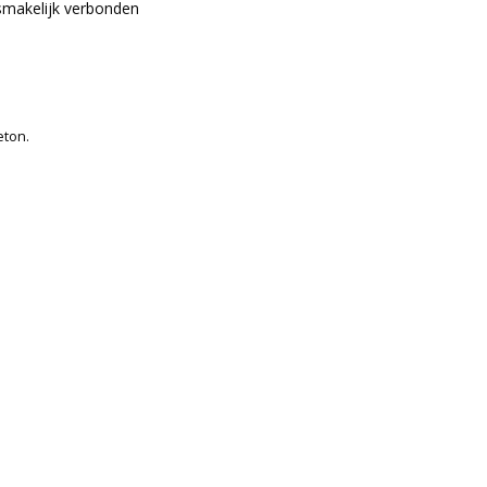
smakelijk verbonden
eton.