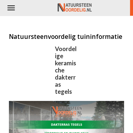
Toggle
navigation
Natuursteenvoordelig tuininformatie
Voordel
ige
keramis
che
dakterr
as
tegels