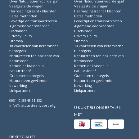
Over Natuursteenvoordelig.nl
Over Natuursteenvoordelig.nl
Veelgestelde vragen
Veelgestelde vragen
Herroepingsrecht / klachten
Herroepingsrecht / klachten
Betaalmethoden
Betaalmethoden
Levertijd en transportkosten
Levertijd en transportkosten
Algemene voorwaarden
Algemene voorwaarden
Disclaimer
Disclaimer
Privacy Policy
Privacy Policy
Sitemap
Sitemap
10 voordelen van keramische
10 voordelen van keramische
tuintegels
tuintegels
Natuursteen ten opzichte van
Natuursteen ten opzichte van
betonsteen
betonsteen
Komen er krassen in
Komen er krassen in
natuursteen?
natuursteen?
Granieten tuintegels
Granieten tuintegels
Natuursteen gevlamde
Natuursteen gevlamde
bewerking
bewerking
Linkpartners
Linkpartners
0031 (0) 85 48 91 132
info@natuursteenvoordelig.nl
U KUNT BIJ ONS BETALEN
MET
DE SPECIALIST