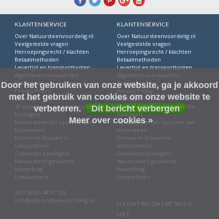
KLANTENSERVICE
KLANTENSERVICE
Over Natuursteenvoordelig.nl
Over Natuursteenvoordelig.nl
Veelgestelde vragen
Veelgestelde vragen
Herroepingsrecht / klachten
Herroepingsrecht / klachten
Betaalmethoden
Betaalmethoden
Levertijd en transportkosten
Levertijd en transportkosten
Algemene voorwaarden
Algemene voorwaarden
Disclaimer
Disclaimer
Door het gebruiken van onze website, ga je akkoord
Privacy Policy
Privacy Policy
met het gebruik van cookies om onze website te
Sitemap
Sitemap
10 voordelen van keramische
10 voordelen van keramische
verbeteren.
Dit bericht verbergen
tuintegels
tuintegels
Meer over cookies »
Natuursteen ten opzichte van
Natuursteen ten opzichte van
betonsteen
betonsteen
Komen er krassen in
Komen er krassen in
natuursteen?
natuursteen?
Granieten tuintegels
Granieten tuintegels
Natuursteen gevlamde
Natuursteen gevlamde
bewerking
bewerking
Linkpartners
Linkpartners
0031 (0) 85 48 91 132
info@natuursteenvoordelig.nl
U KUNT BIJ ONS BETALEN
MET