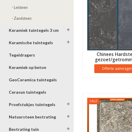
- Leisteen
- Zandsteen
Keramiek tuintegels 3 cm
Keramische tuintegels
Chinees Hardst
Tegeldragers
gezoet/getromm
Keramiek op beton
Offerte aanvrage
GeoCeramica tuintegels
Cerasun tuintegels
SALE
Proefstukjes tuintegels
Natuursteen bestrating
Bestrating tuin