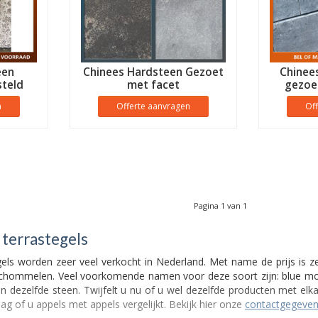
een
Chinees Hardsteen Gezoet
Chinee
teld
met facet
gezoe
n
Offerte aanvragen
Of
Pagina 1 van 1
 terrastegels
els worden zeer veel verkocht in Nederland. Met name de prijs is z
m schommelen. Veel voorkomende namen voor deze soort zijn: blue m
 en dezelfde steen. Twijfelt u nu of u wel dezelfde producten met elk
ag of u appels met appels vergelijkt. Bekijk hier onze
contactgegeven