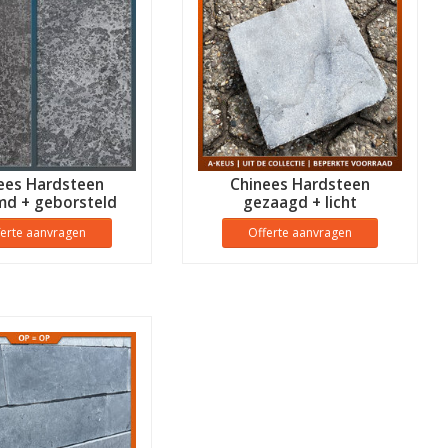
ees Hardsteen
Chinees Hardsteen
md + geborsteld
gezaagd + licht
getrommeld
ferte aanvragen
Offerte aanvragen