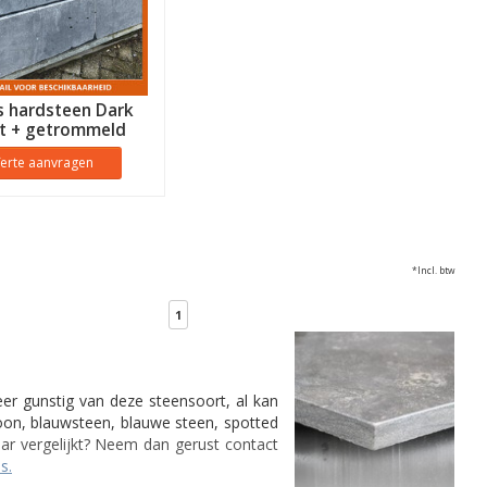
s hardsteen Dark
t + getrommeld
ferte aanvragen
*Incl. btw
1
eer gunstig van deze steensoort, al kan
oon, blauwsteen, blauwe steen, spotted
aar vergelijkt? Neem dan gerust contact
s.