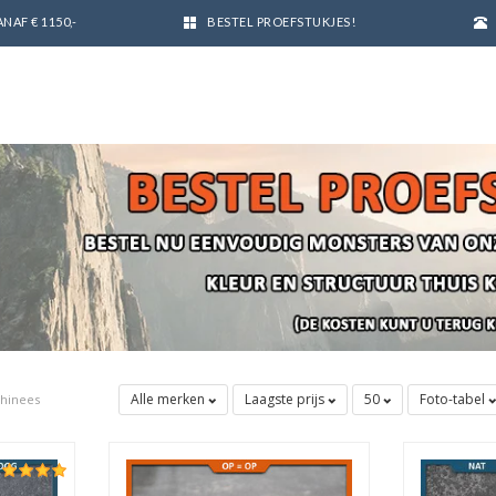
NAF € 1150,-
BESTEL PROEFSTUKJES!
Alle merken
Laagste prijs
50
Foto-tabel
hinees