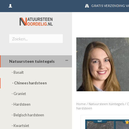
GRATIS VERZENDING VA
Natuursteen tuintegels
- Basalt
- Chinees hardsteen
- Graniet
Home
/
Natuursteen tuintegels
/
C
- Hardsteen
hardsteen
- Belgisch hardsteen
- Kwartsiet