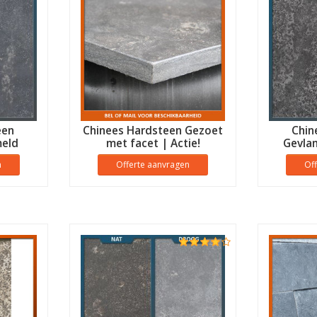
een
Chinees Hardsteen Gezoet
Chin
eld
met facet | Actie!
Gevla
n
Offerte aanvragen
Of