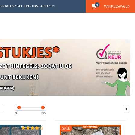
0
VRAGEN? BEL ONS 085 - 4891 132
WINKELWAGEN
1
€
0
€
75
SALE