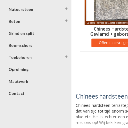
Natuursteen
Beton
Chinees Hardst
Grind en split
Gevlamd + gebors
Offerte aanvrage
Boomschors
Toebehoren
Opruiming
Maatwerk
Contact
Chinees hardsteen
Chinees hardsteen terrasteg
dat van tijd tot tijd enor
blue etc. Het is echter een
met ons op! Wij bekijken gra